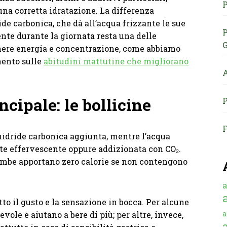
P
na corretta idratazione. La differenza
ide carbonica, che dà all’acqua frizzante le sue
P
ente durante la giornata resta una delle
G
enere energia e concentrazione, come abbiamo
mento sulle
abitudini mattutine che migliorano
A
ncipale: le bollicine
P
F
nidride carbonica aggiunta, mentre l’acqua
te effervescente oppure addizionata con CO₂.
rambe apportano zero calorie se non contengono
a
to il gusto e la sensazione in bocca. Per alcune
a
vole e aiutano a bere di più; per altre, invece,