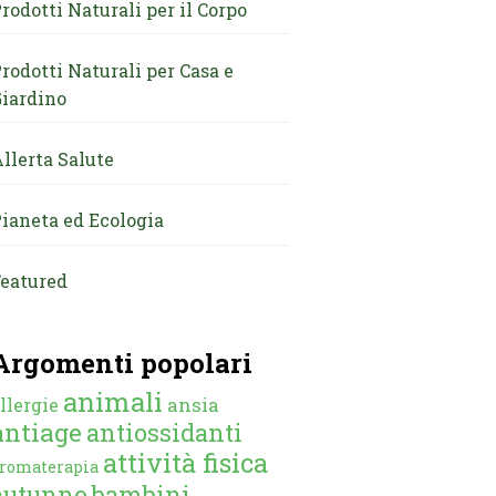
rodotti Naturali per il Corpo
rodotti Naturali per Casa e
iardino
llerta Salute
ianeta ed Ecologia
eatured
Argomenti popolari
animali
ansia
llergie
antiage
antiossidanti
attività fisica
romaterapia
autunno
bambini