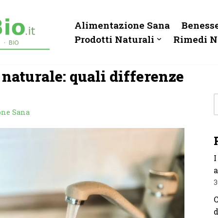
Alimentazione Sana
Benesse
Prodotti Naturali
Rimedi N
 naturale: quali differenze
one Sana
I
a
3
C
d