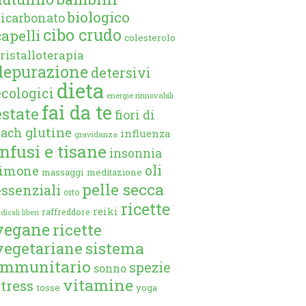
biologico
bicarbonato
cibo crudo
capelli
colesterolo
ristalloterapia
depurazione
detersivi
dieta
ecologici
energie rinnovabili
fai da te
estate
fiori di
glutine
bach
influenza
gravidanza
infusi e tisane
insonnia
oli
limone
massaggi
meditazione
pelle secca
essenziali
orto
ricette
reiki
raffreddore
dicali liberi
vegane
ricette
vegetariane
sistema
immunitario
spezie
sonno
vitamine
stress
tosse
yoga