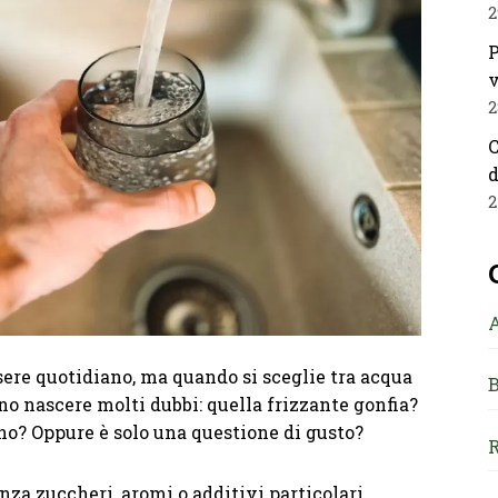
2
P
v
2
C
d
2
sere quotidiano, ma quando si sceglie tra acqua
B
no nascere molti dubbi: quella frizzante gonfia?
no? Oppure è solo una questione di gusto?
R
nza zuccheri, aromi o additivi particolari,