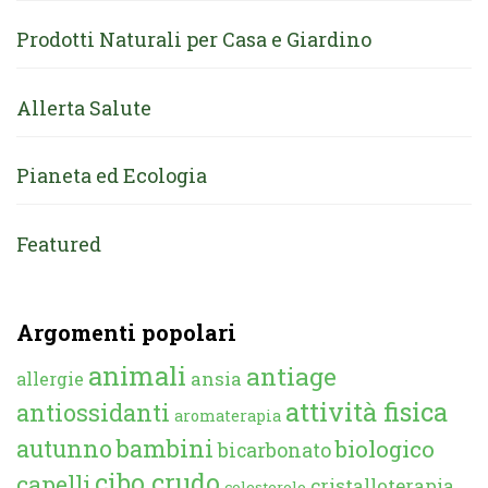
Prodotti Naturali per Casa e Giardino
Allerta Salute
Pianeta ed Ecologia
Featured
Argomenti popolari
animali
antiage
ansia
allergie
attività fisica
antiossidanti
aromaterapia
autunno
bambini
biologico
bicarbonato
cibo crudo
capelli
cristalloterapia
colesterolo