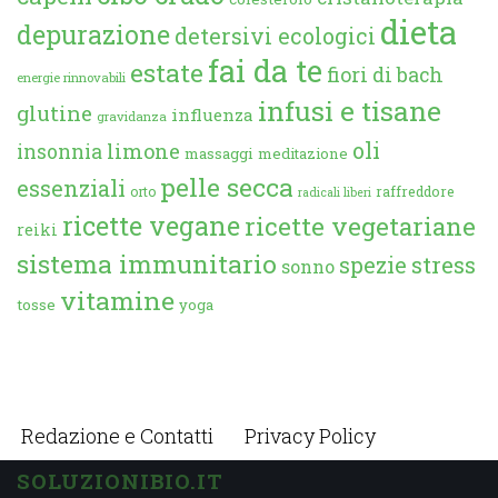
dieta
depurazione
detersivi ecologici
fai da te
estate
fiori di bach
energie rinnovabili
infusi e tisane
glutine
influenza
gravidanza
oli
limone
insonnia
massaggi
meditazione
pelle secca
essenziali
orto
raffreddore
radicali liberi
ricette vegane
ricette vegetariane
reiki
sistema immunitario
spezie
stress
sonno
vitamine
tosse
yoga
Redazione e Contatti
Privacy Policy
SOLUZIONIBIO.IT