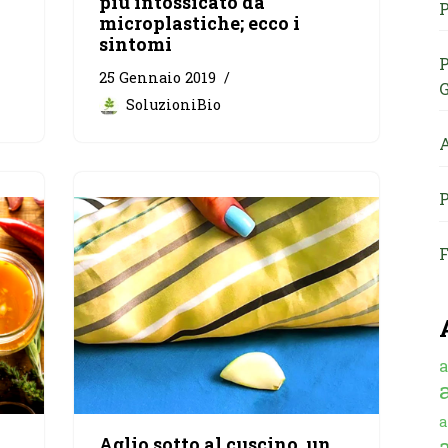
più intossicato da
P
microplastiche; ecco i
sintomi
P
25 Gennaio 2019
G
SoluzioniBio
A
P
F
a
a
Aglio sotto al cuscino, un