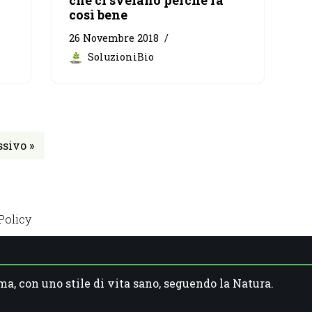
che ci svelano perché fa
così bene
26 Novembre 2018
SoluzioniBio
sivo »
Policy
ma, con uno stile di vita sano, seguendo la Natura.