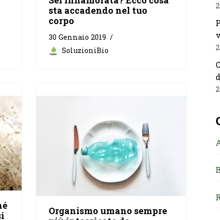
Sei innamorata? Ecco cosa
2
sta accadendo nel tuo
corpo
P
v
30 Gennaio 2019
2
SoluzioniBio
C
d
2
B
R
hé
Organismo umano sempre
si