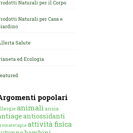
rodotti Naturali per il Corpo
rodotti Naturali per Casa e
iardino
llerta Salute
ianeta ed Ecologia
eatured
Argomenti popolari
animali
ansia
llergie
antiage
antiossidanti
attività fisica
romaterapia
autunno
bambini