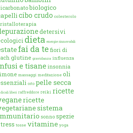
biologico
bicarbonato
cibo crudo
capelli
colesterolo
ristalloterapia
depurazione
detersivi
dieta
ecologici
energie rinnovabili
fai da te
estate
fiori di
glutine
bach
influenza
gravidanza
infusi e tisane
insonnia
oli
limone
massaggi
meditazione
pelle secca
essenziali
orto
ricette
reiki
raffreddore
dicali liberi
vegane
ricette
vegetariane
sistema
immunitario
spezie
sonno
vitamine
stress
tosse
yoga