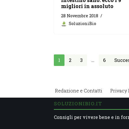
intestino sano: ecco i 9
migliori in assoluto
28 Novembre 2018
SoluzioniBio
1
2
3
…
6
Succes
Redazione e Contatti
Privacy 
SOLUZIONIBIO.IT
Consigli per vivere bene e in for