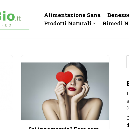
Alimentazione Sana
Benesse
Prodotti Naturali
Rimedi N
I
a
3
C
d