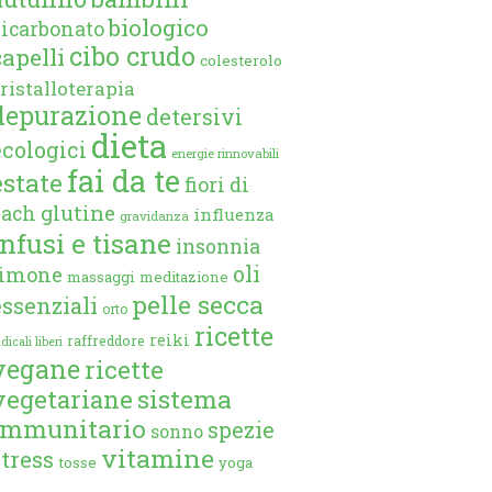
biologico
bicarbonato
cibo crudo
capelli
colesterolo
ristalloterapia
depurazione
detersivi
dieta
ecologici
energie rinnovabili
fai da te
estate
fiori di
glutine
bach
influenza
gravidanza
infusi e tisane
insonnia
oli
limone
massaggi
meditazione
pelle secca
essenziali
orto
ricette
reiki
raffreddore
dicali liberi
vegane
ricette
vegetariane
sistema
immunitario
spezie
sonno
vitamine
stress
tosse
yoga