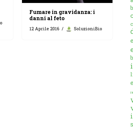
Fumare in gravidanza: i
danni al feto
io
c
12 Aprile 2016
SoluzioniBio
ra