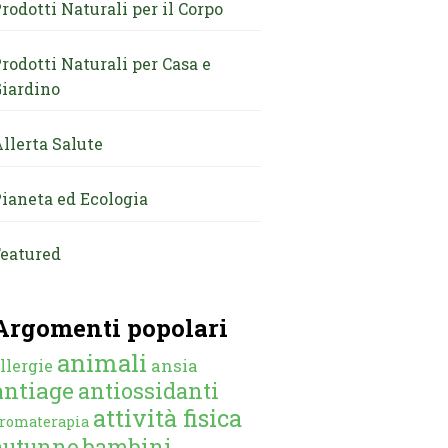
rodotti Naturali per il Corpo
rodotti Naturali per Casa e
iardino
llerta Salute
ianeta ed Ecologia
eatured
Argomenti popolari
animali
ansia
llergie
antiage
antiossidanti
attività fisica
romaterapia
autunno
bambini