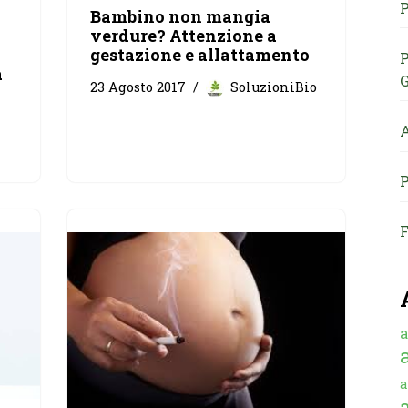
P
Bambino non mangia
verdure? Attenzione a
gestazione e allattamento
P
a
G
23 Agosto 2017
SoluzioniBio
A
P
F
a
a