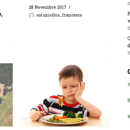
2
28 Novembre 2017
P
,
soluzioibio_francesco
v
2
C
d
2
B
R