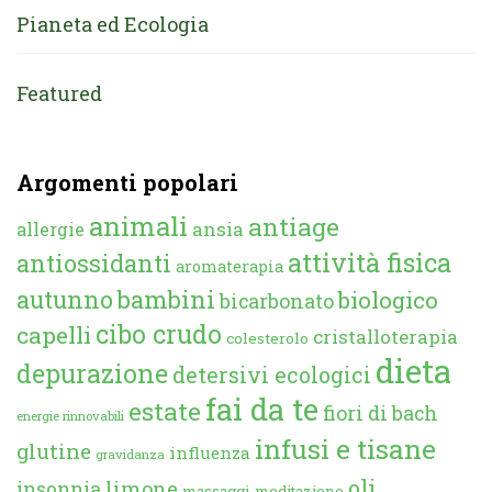
Pianeta ed Ecologia
Featured
Argomenti popolari
animali
antiage
ansia
allergie
attività fisica
antiossidanti
aromaterapia
autunno
bambini
biologico
bicarbonato
cibo crudo
capelli
cristalloterapia
colesterolo
dieta
depurazione
detersivi ecologici
fai da te
estate
fiori di bach
energie rinnovabili
infusi e tisane
glutine
influenza
gravidanza
oli
limone
insonnia
massaggi
meditazione