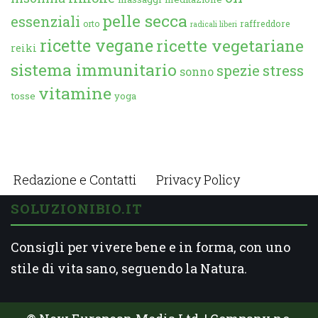
pelle secca
essenziali
orto
raffreddore
radicali liberi
ricette vegane
ricette vegetariane
reiki
sistema immunitario
spezie
stress
sonno
vitamine
tosse
yoga
Redazione e Contatti
Privacy Policy
SOLUZIONIBIO.IT
Consigli per vivere bene e in forma, con uno
stile di vita sano, seguendo la Natura.