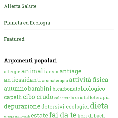
Allerta Salute
Pianeta ed Ecologia
Featured
Argomenti popolari
animali
antiage
ansia
allergie
attività fisica
antiossidanti
aromaterapia
autunno
bambini
biologico
bicarbonato
cibo crudo
capelli
cristalloterapia
colesterolo
dieta
depurazione
detersivi ecologici
fai da te
estate
fiori di bach
energie rinnovabili