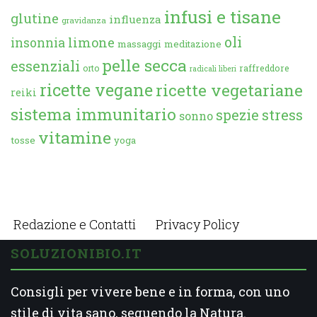
infusi e tisane
glutine
influenza
gravidanza
oli
limone
insonnia
massaggi
meditazione
pelle secca
essenziali
orto
raffreddore
radicali liberi
ricette vegane
ricette vegetariane
reiki
sistema immunitario
spezie
stress
sonno
vitamine
tosse
yoga
Redazione e Contatti
Privacy Policy
SOLUZIONIBIO.IT
Consigli per vivere bene e in forma, con uno
stile di vita sano, seguendo la Natura.