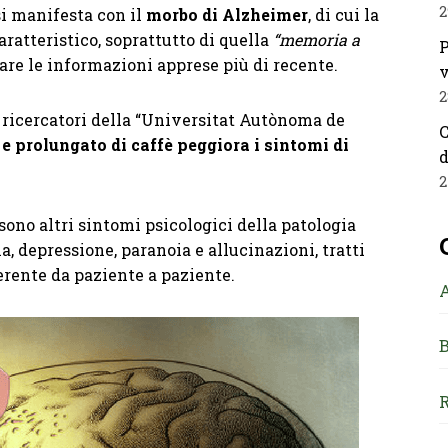
2
i manifesta con il
morbo di Alzheimer
, di cui la
aratteristico, soprattutto di quella
“memoria a
P
are le informazioni apprese più di recente.
v
2
 ricercatori della “Universitat Autònoma de
C
 prolungato di caffè peggiora i sintomi di
d
2
sono altri sintomi psicologici della patologia
a, depressione, paranoia e allucinazioni, tratti
rente da paziente a paziente.
B
R