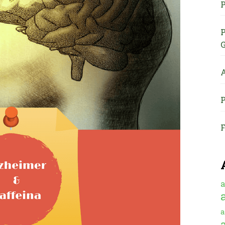
P
P
G
A
P
F
a
a