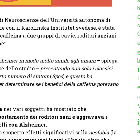
o di Neuroscienze dell’Università autonoma di
c
ne con il Karolinska Institutet svedese, è stata
caffeina
a due gruppi di cavie: roditori anziani
er.
Alzheimer in modo molto simile agli umani
– spiega
e dello studio –
presentando non solo i classici
rto numero di sintomi Spcd, e questo ha
r determinare se i benefici della caffeina potevano
ra
a
nei vari soggetti ha mostrato che
ortamento dei roditori sani e aggravava i
elli con Alzheimer
.
o scoperto effetti significativi sulla
neofobia
(la