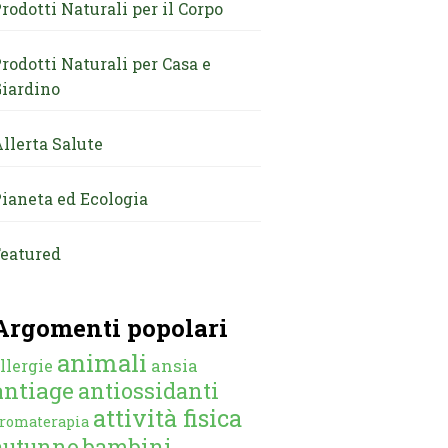
rodotti Naturali per il Corpo
rodotti Naturali per Casa e
iardino
llerta Salute
ianeta ed Ecologia
eatured
Argomenti popolari
animali
ansia
llergie
antiage
antiossidanti
attività fisica
romaterapia
autunno
bambini