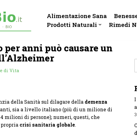
Alimentazione Sana
Benesse
Prodotti Naturali
Rimedi N
o per anni può causare un
l’Alzheimer
e di Vita
I
nzia della Sanità sul dilagare della
demenza
a
i, sia a livello italiano (più di un milione di
3
4 milioni di persone); numeri, questi, che
e propria
crisi sanitaria globale
.
C
d