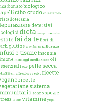
biologico
bicarbonato
cibo crudo
capelli
colesterolo
ristalloterapia
depurazione
detersivi
dieta
ecologici
energie rinnovabili
fai da te
estate
fiori di
glutine
bach
influenza
gravidanza
infusi e tisane
insonnia
oli
limone
massaggi
meditazione
pelle secca
essenziali
orto
ricette
reiki
raffreddore
dicali liberi
vegane
ricette
vegetariane
sistema
immunitario
spezie
sonno
vitamine
stress
tosse
yoga