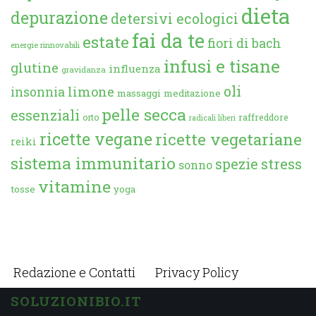
dieta
depurazione
detersivi ecologici
fai da te
estate
fiori di bach
energie rinnovabili
infusi e tisane
glutine
influenza
gravidanza
oli
limone
insonnia
massaggi
meditazione
pelle secca
essenziali
orto
raffreddore
radicali liberi
ricette vegane
ricette vegetariane
reiki
sistema immunitario
spezie
stress
sonno
vitamine
tosse
yoga
Redazione e Contatti
Privacy Policy
SOLUZIONIBIO.IT