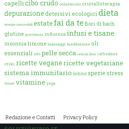
cibo crudo
capelli
cristalloterapia
colesterolo
dieta
depurazione
detersivi ecologici
fai da te
estate
fiori di bach
energie rinnovabili
infusi e tisane
glutine
influenza
gravidanza
oli
limone
insonnia
massaggi
meditazione
pelle secca
essenziali
orto
raffreddore
radicali liberi
ricette vegane
ricette vegetariane
reiki
sistema immunitario
spezie
stress
sonno
vitamine
tosse
yoga
Redazione e Contatti
Privacy Policy
SOLUZIONIBIO.IT