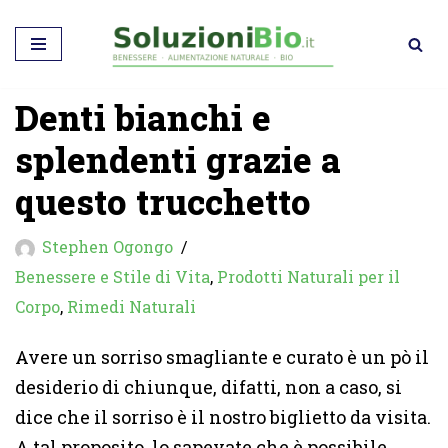
Vai
al
Denti bianchi e
contenuto
splendenti grazie a
questo trucchetto
Stephen Ogongo
Benessere e Stile di Vita
,
Prodotti Naturali per il
Corpo
,
Rimedi Naturali
Avere un sorriso smagliante e curato è un pò il
desiderio di chiunque, difatti, non a caso, si
dice che il sorriso è il nostro biglietto da visita.
A tal proposito, lo sapevate che è possibile