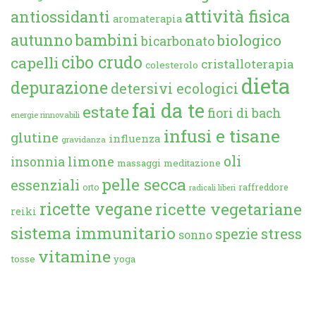
attività fisica
antiossidanti
aromaterapia
autunno
bambini
biologico
bicarbonato
cibo crudo
capelli
cristalloterapia
colesterolo
dieta
depurazione
detersivi ecologici
fai da te
estate
fiori di bach
energie rinnovabili
infusi e tisane
glutine
influenza
gravidanza
oli
limone
insonnia
massaggi
meditazione
pelle secca
essenziali
orto
raffreddore
radicali liberi
ricette vegane
ricette vegetariane
reiki
sistema immunitario
spezie
stress
sonno
vitamine
tosse
yoga