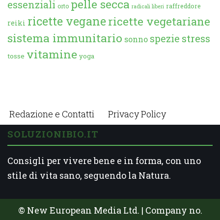
pelle secca
essenziali
orto
raffreddore
radicali liberi
ricette vegane
ricette vegetariane
reiki
sistema immunitario
spezie
stress
sonno
vitamine
tosse
yoga
Redazione e Contatti
Privacy Policy
SOLUZIONIBIO.IT
Consigli per vivere bene e in forma, con uno
stile di vita sano, seguendo la Natura.
© New European Media Ltd. | Company no.