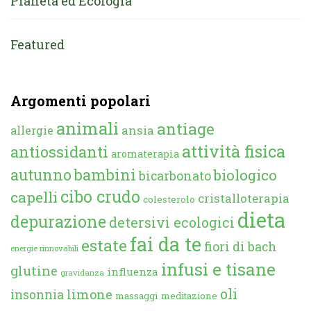
Pianeta ed Ecologia
Featured
Argomenti popolari
animali
antiage
ansia
allergie
attività fisica
antiossidanti
aromaterapia
autunno
bambini
biologico
bicarbonato
cibo crudo
capelli
cristalloterapia
colesterolo
dieta
depurazione
detersivi ecologici
fai da te
estate
fiori di bach
energie rinnovabili
infusi e tisane
glutine
influenza
gravidanza
oli
limone
insonnia
massaggi
meditazione