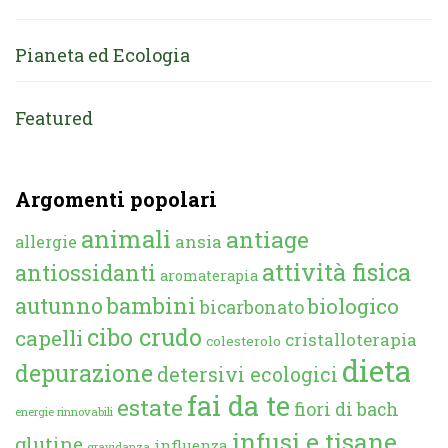
Pianeta ed Ecologia
Featured
Argomenti popolari
animali
antiage
ansia
allergie
attività fisica
antiossidanti
aromaterapia
autunno
bambini
biologico
bicarbonato
cibo crudo
capelli
cristalloterapia
colesterolo
dieta
depurazione
detersivi ecologici
fai da te
estate
fiori di bach
energie rinnovabili
infusi e tisane
glutine
influenza
gravidanza