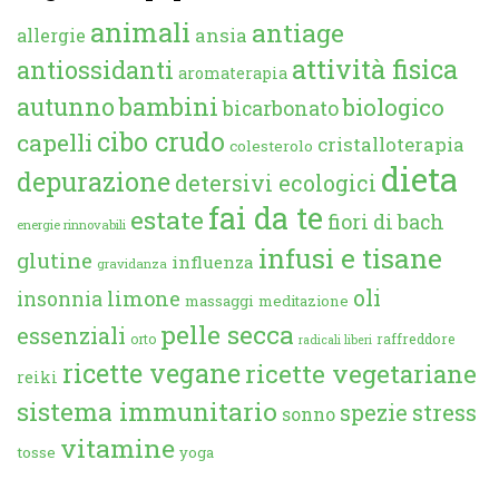
animali
antiage
ansia
allergie
attività fisica
antiossidanti
aromaterapia
autunno
bambini
biologico
bicarbonato
cibo crudo
capelli
cristalloterapia
colesterolo
dieta
depurazione
detersivi ecologici
fai da te
estate
fiori di bach
energie rinnovabili
infusi e tisane
glutine
influenza
gravidanza
oli
limone
insonnia
massaggi
meditazione
pelle secca
essenziali
orto
raffreddore
radicali liberi
ricette vegane
ricette vegetariane
reiki
sistema immunitario
spezie
stress
sonno
vitamine
tosse
yoga