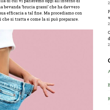
la di cui vi parleremo oggi all’interno di
2
una bevanda ‘brucia grassi’ che ha davvero
P
sua efficacia a tal fine. Ma procediamo con
v
 che si tratta e come la si può preparare.
2
C
d
2
B
R