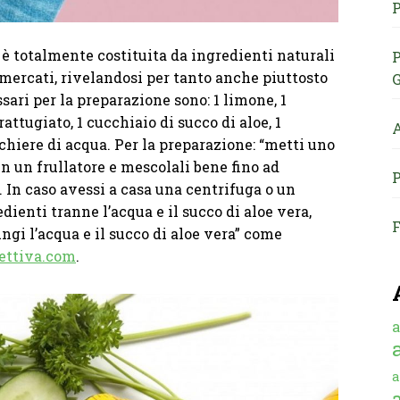
P
è totalmente costituita da ingredienti naturali
P
rmercati, rivelandosi per tanto anche piuttosto
G
ari per la preparazione sono: 1 limone, 1
rattugiato, 1 cucchiaio di succo di aloe, 1
A
chiere di acqua. Per la preparazione: “metti uno
 in un frullatore e mescolali bene fino ad
P
In caso avessi a casa una centrifuga o un
edienti tranne l’acqua e il succo di aloe vera,
F
ngi l’acqua e il succo di aloe vera” come
ettiva.com
.
a
a