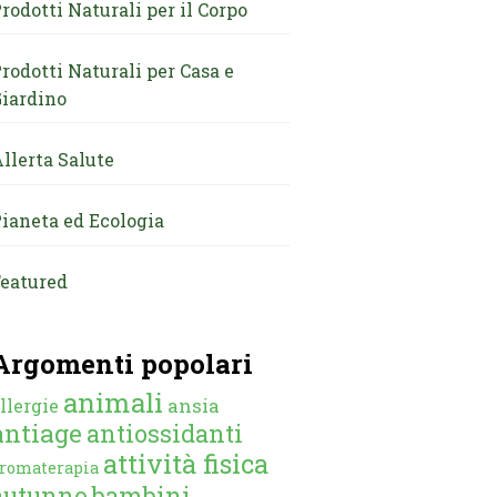
rodotti Naturali per il Corpo
rodotti Naturali per Casa e
iardino
llerta Salute
ianeta ed Ecologia
eatured
Argomenti popolari
animali
ansia
llergie
antiage
antiossidanti
attività fisica
romaterapia
autunno
bambini