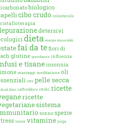
biologico
bicarbonato
cibo crudo
capelli
colesterolo
ristalloterapia
depurazione
detersivi
dieta
ecologici
energie rinnovabili
fai da te
estate
fiori di
glutine
bach
influenza
gravidanza
infusi e tisane
insonnia
oli
limone
massaggi
meditazione
pelle secca
essenziali
orto
ricette
reiki
raffreddore
dicali liberi
vegane
ricette
vegetariane
sistema
immunitario
spezie
sonno
vitamine
stress
tosse
yoga