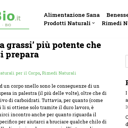
Alimentazione Sana
Benesse
Prodotti Naturali
Rimedi N
a grassi’ più potente che
si prepara
aturali per il Corpo
,
Rimedi Naturali
ed un corpo snello sono le conseguenze di un
I
esa in palestra (il più delle volte), oltre che di
a
ivo di carboidrati. Tuttavia, per quanto (come
 li si ottiene solo tramite il duro lavoro, è
3
irci incontro anche per quanto riguarda il
C
pecifico per aiutarci a bruciare qualche chilo di
d