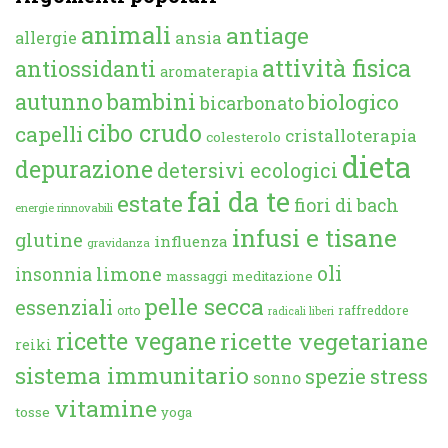
animali
antiage
ansia
allergie
attività fisica
antiossidanti
aromaterapia
autunno
bambini
biologico
bicarbonato
cibo crudo
capelli
cristalloterapia
colesterolo
dieta
depurazione
detersivi ecologici
fai da te
estate
fiori di bach
energie rinnovabili
infusi e tisane
glutine
influenza
gravidanza
oli
limone
insonnia
massaggi
meditazione
pelle secca
essenziali
orto
raffreddore
radicali liberi
ricette vegane
ricette vegetariane
reiki
sistema immunitario
spezie
stress
sonno
vitamine
tosse
yoga