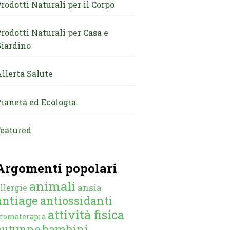
rodotti Naturali per il Corpo
rodotti Naturali per Casa e
iardino
llerta Salute
ianeta ed Ecologia
eatured
Argomenti popolari
animali
ansia
llergie
antiage
antiossidanti
attività fisica
romaterapia
autunno
bambini