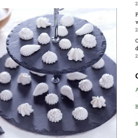
2
P
v
2
C
d
2
B
R