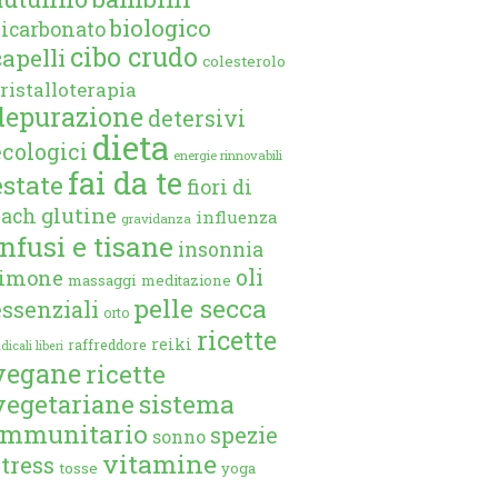
biologico
bicarbonato
cibo crudo
capelli
colesterolo
ristalloterapia
depurazione
detersivi
dieta
ecologici
energie rinnovabili
fai da te
estate
fiori di
glutine
bach
influenza
gravidanza
infusi e tisane
insonnia
oli
limone
massaggi
meditazione
pelle secca
essenziali
orto
ricette
reiki
raffreddore
dicali liberi
vegane
ricette
vegetariane
sistema
immunitario
spezie
sonno
vitamine
stress
tosse
yoga