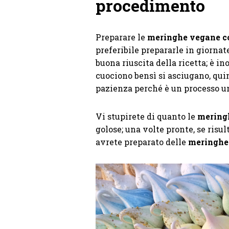
procedimento
Preparare le
meringhe vegane c
preferibile prepararle in giornat
buona riuscita della ricetta; è i
cuociono bensì si asciugano, quin
pazienza perché è un processo un
Vi stupirete di quanto le
mering
golose; una volte pronte, se ris
avrete preparato delle
meringhe 