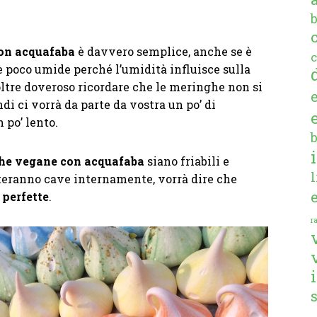
on acquafaba
è davvero semplice, anche se è
c
e poco umide perché l’umidità influisce sulla
noltre doveroso ricordare che le meringhe non si
di ci vorrà da parte da vostra un po’ di
 po’ lento.
he vegane con acquafaba
siano friabili e
ulteranno cave internamente, vorrà dire che
perfette
.
ra