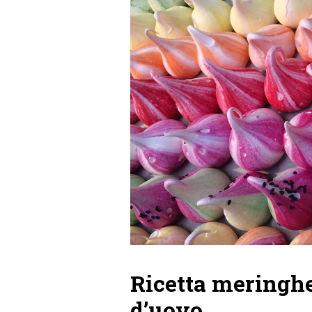
Ricetta meringh
d’uovo