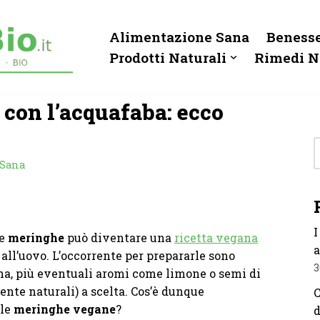
Alimentazione Sana
Benesse
Prodotti Naturali
Rimedi N
con l’acquafaba: ecco
 Sana
I
le
meringhe
può diventare una
ricetta vegana
a
 all’uovo. L’occorrente per prepararle sono
3
na, più eventuali aromi come limone o semi di
mente naturali) a scelta. Cos’è dunque
C
 le
meringhe vegane
?
d