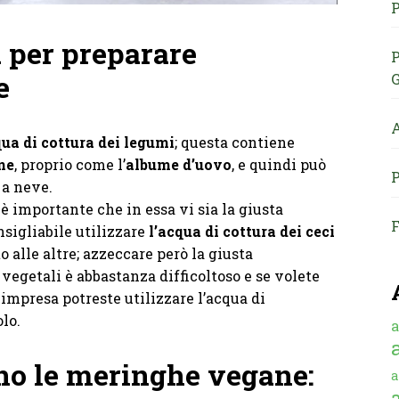
P
a per preparare
P
e
G
A
qua di cottura dei legumi
; questa contiene
ne
, proprio come l’
albume d’uovo
, e quindi può
P
 a neve.
è importante che in essa vi sia la giusta
F
nsigliabile utilizzare
l’acqua di cottura dei ceci
 alle altre; azzeccare però la giusta
vegetali è abbastanza difficoltoso e se volete
 impresa potreste utilizzare l’acqua di
lo.
a
no le meringhe vegane:
a