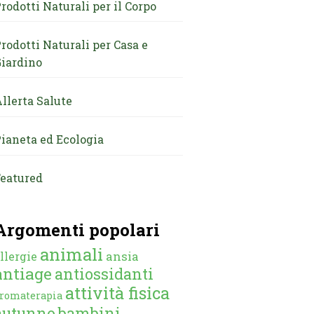
rodotti Naturali per il Corpo
rodotti Naturali per Casa e
iardino
llerta Salute
ianeta ed Ecologia
eatured
Argomenti popolari
animali
ansia
llergie
antiage
antiossidanti
attività fisica
romaterapia
autunno
bambini