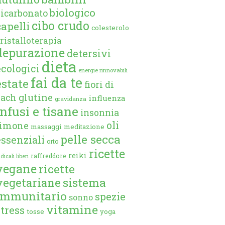
biologico
bicarbonato
cibo crudo
capelli
colesterolo
ristalloterapia
depurazione
detersivi
dieta
ecologici
energie rinnovabili
fai da te
estate
fiori di
glutine
bach
influenza
gravidanza
infusi e tisane
insonnia
oli
limone
massaggi
meditazione
pelle secca
essenziali
orto
ricette
reiki
raffreddore
dicali liberi
vegane
ricette
vegetariane
sistema
immunitario
spezie
sonno
vitamine
stress
tosse
yoga