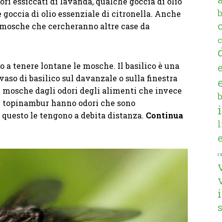
ori essiccati di lavanda, qualche goccia di olio
 goccia di olio essenziale di citronella. Anche
e mosche che cercheranno altre case da
c
a tenere lontane le mosche. Il basilico è una
vaso di basilico sul davanzale o sulla finestra
le mosche dagli odori degli alimenti che invece
il topinambur hanno odori che sono
r questo le tengono a debita distanza.
Continua
ra