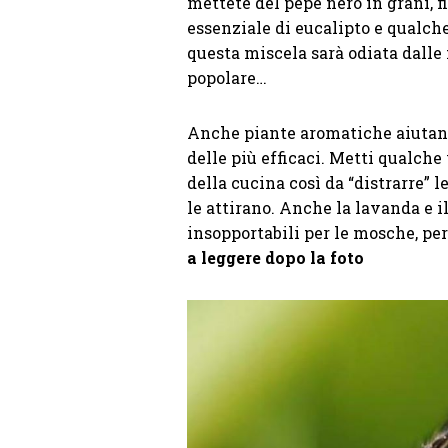
mettete del pepe nero in grani, fi
essenziale di eucalipto e qualche
questa miscela sarà odiata dall
popolare…
Anche piante aromatiche aiutano 
delle più efficaci. Metti qualche 
della cucina così da “distrarre” 
le attirano. Anche la lavanda e 
insopportabili per le mosche, pe
a leggere dopo la foto