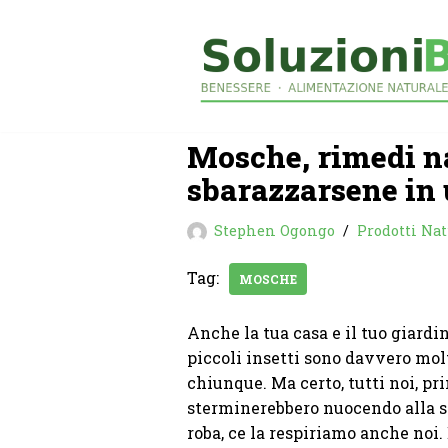
Vai
al
contenuto
Mosche, rimedi na
sbarazzarsene in
Stephen Ogongo
Prodotti Nat
Tag:
MOSCHE
Anche la tua casa e il tuo giardi
piccoli insetti sono davvero molt
chiunque. Ma certo, tutti noi, pri
sterminerebbero nuocendo alla sa
roba, ce la respiriamo anche noi.