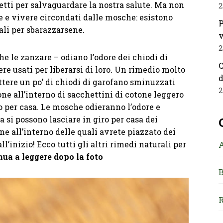
etti per salvaguardare la nostra salute. Ma non
2
 e vivere circondati dalle mosche: esistono
P
ali per sbarazzarsene.
v
2
 le zanzare – odiano l’odore dei chiodi di
C
re usati per liberarsi di loro. Un rimedio molto
d
ttere un po’ di chiodi di garofano sminuzzati
2
one all’interno di sacchettini di cotone leggero
ro per casa. Le mosche odieranno l’odore e
a si possono lasciare in giro per casa dei
ne all’interno delle quali avrete piazzato dei
ll’inizio! Ecco tutti gli altri rimedi naturali per
ua a leggere dopo la foto
B
R