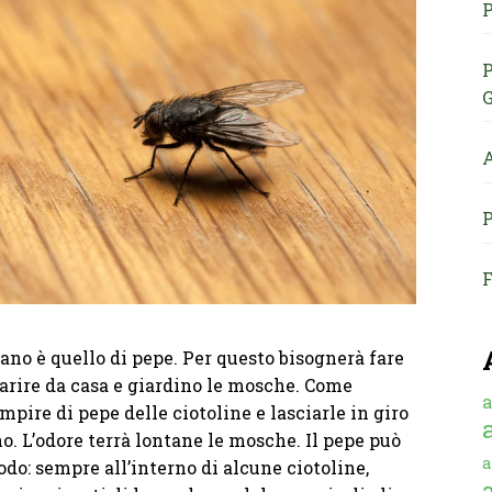
P
P
G
A
P
F
ano è quello di pepe. Per questo bisognerà fare
parire da casa e giardino le mosche. Come
a
pire di pepe delle ciotoline e lasciarle in giro
ino. L’odore terrà lontane le mosche. Il pepe può
a
do: sempre all’interno di alcune ciotoline,