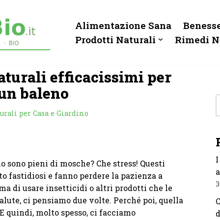
Alimentazione Sana
Benesse
Prodotti Naturali
Rimedi N
turali efficacissimi per
 un baleno
urali per Casa e Giardino
I
no sono pieni di mosche? Che stress! Questi
a
o fastidiosi e fanno perdere la pazienza a
3
ma di usare insetticidi o altri prodotti che le
lute, ci pensiamo due volte. Perché poi, quella
C
 E quindi, molto spesso, ci facciamo
d