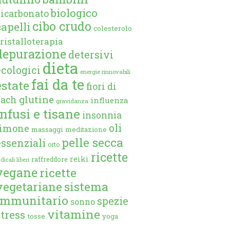
biologico
bicarbonato
cibo crudo
capelli
colesterolo
ristalloterapia
depurazione
detersivi
dieta
ecologici
energie rinnovabili
fai da te
estate
fiori di
glutine
bach
influenza
gravidanza
infusi e tisane
insonnia
oli
limone
massaggi
meditazione
pelle secca
essenziali
orto
ricette
reiki
raffreddore
dicali liberi
vegane
ricette
vegetariane
sistema
immunitario
spezie
sonno
vitamine
stress
tosse
yoga