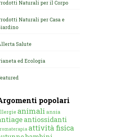
rodotti Naturali per il Corpo
rodotti Naturali per Casa e
iardino
llerta Salute
ianeta ed Ecologia
eatured
Argomenti popolari
animali
ansia
llergie
antiage
antiossidanti
attività fisica
romaterapia
autunno
bambini