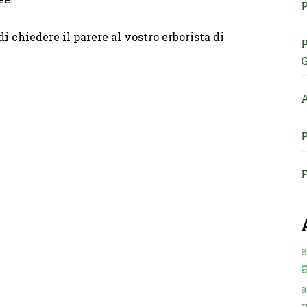
P
di chiedere il parere al vostro erborista di
P
G
A
P
F
a
a