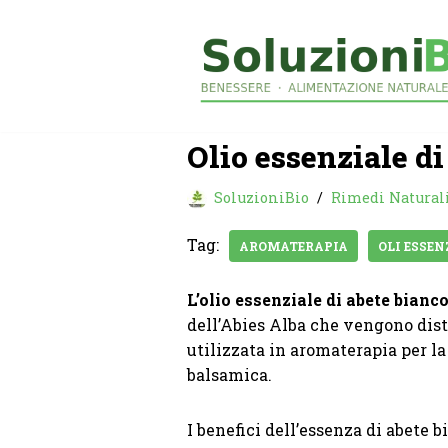
Vai
al
contenuto
Olio essenziale di
SoluzioniBio
Rimedi Natural
Tag:
AROMATERAPIA
OLI ESSEN
L’olio essenziale di abete bianc
dell’Abies Alba che vengono disti
utilizzata in aromaterapia per la 
balsamica.
I benefici dell’essenza di abete 