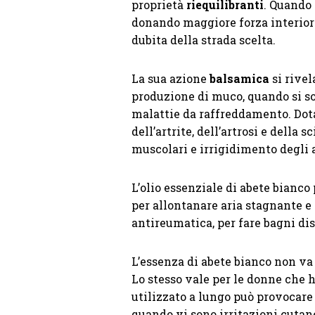
proprietà
riequilibranti
. Quando 
donando maggiore forza interiore
dubita della strada scelta.
La sua azione
balsamica
si rivel
produzione di muco, quando si sof
malattie da raffreddamento. Dot
dell’artrite, dell’artrosi e della sc
muscolari e irrigidimento degli a
L’olio essenziale di abete bianco
per allontanare aria stagnante e
antireumatica, per fare bagni di
L’essenza di abete bianco non va
Lo stesso vale per le donne che h
utilizzato a lungo può provocare 
quando vi sono irritazioni cutan