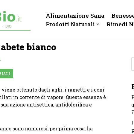
Alimentazione Sana
Benesse
Prodotti Naturali
Rimedi N
 abete bianco
i
ZIALI
o
viene ottenuto dagli aghi, i rametti e i coni
llati in corrente di vapore. Questa essenza è
P
sua azione antisettica, antidolorifica e
q
7
I
bianco sono numerosi, per prima cosa, ha
p