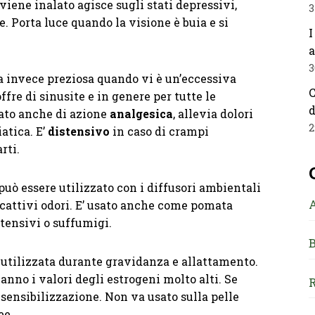
viene inalato agisce sugli stati depressivi,
3
. Porta luce quando la visione è buia e si
I
a
3
a invece preziosa quando vi è un’eccessiva
C
fre di sinusite e in genere per tutte le
d
ato anche di azione
analgesica
, allevia dolori
2
iatica. E’
distensivo
in caso di crampi
rti.
 può essere utilizzato con i diffusori ambientali
 cattivi odori. E’ usato anche come pomata
stensivi o suffumigi.
B
 utilizzata durante gravidanza e allattamento.
anno i valori degli estrogeni molto alti. Se
R
sensibilizzazione. Non va usato sulla pelle
ee.