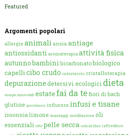
Featured
Argomenti popolari
animali
antiage
ansia
allergie
attività fisica
antiossidanti
aromaterapia
autunno
bambini
biologico
bicarbonato
cibo crudo
capelli
cristalloterapia
colesterolo
dieta
depurazione
detersivi ecologici
fai da te
estate
fiori di bach
energie rinnovabili
infusi e tisane
glutine
influenza
gravidanza
oli
limone
insonnia
massaggi
meditazione
pelle secca
essenziali
orto
raffreddore
radicali liberi
ricette vegane
ricette vegetariane