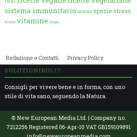
reiki
sistema immunitario
spezie
stress
sonno
vitamine
tosse
yoga
Redazione e Contatti
Privacy Policy
SOLUZIONIBIO.IT
Consigli per vivere bene e in forma, con uno
stile di vita sano, seguendo la Natura.
© New European Media Ltd. | Company no.
7212256 Registered 06-Apr-10 VAT GB159109891
info@neweuropeanmedia.com