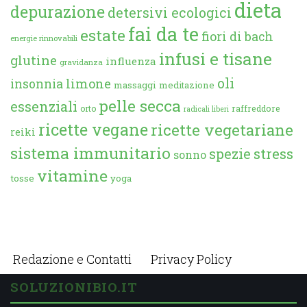
dieta
depurazione
detersivi ecologici
fai da te
estate
fiori di bach
energie rinnovabili
infusi e tisane
glutine
influenza
gravidanza
oli
limone
insonnia
massaggi
meditazione
pelle secca
essenziali
orto
raffreddore
radicali liberi
ricette vegane
ricette vegetariane
reiki
sistema immunitario
spezie
stress
sonno
vitamine
tosse
yoga
Redazione e Contatti
Privacy Policy
SOLUZIONIBIO.IT