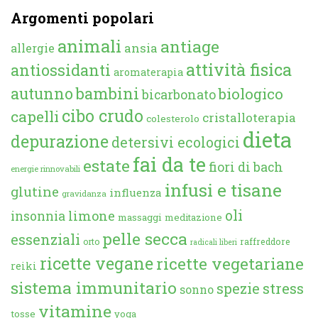
Argomenti popolari
animali
antiage
ansia
allergie
attività fisica
antiossidanti
aromaterapia
autunno
bambini
biologico
bicarbonato
cibo crudo
capelli
cristalloterapia
colesterolo
dieta
depurazione
detersivi ecologici
fai da te
estate
fiori di bach
energie rinnovabili
infusi e tisane
glutine
influenza
gravidanza
oli
limone
insonnia
massaggi
meditazione
pelle secca
essenziali
orto
raffreddore
radicali liberi
ricette vegane
ricette vegetariane
reiki
sistema immunitario
spezie
stress
sonno
vitamine
tosse
yoga