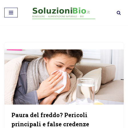
Vai
al
contenuto
Paura del freddo? Pericoli
principali e false credenze