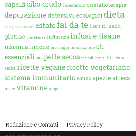
cibo crudo
capelli
cristalloterapia
colesterolo
dieta
depurazione
detersivi ecologici
fai da te
estate
fiori di bach
energie rinnovabili
infusi e tisane
glutine
influenza
gravidanza
oli
limone
insonnia
massaggi
meditazione
pelle secca
essenziali
orto
raffreddore
radicali liberi
ricette vegane
ricette vegetariane
reiki
sistema immunitario
spezie
stress
sonno
vitamine
tosse
yoga
Redazione e Contatti
Privacy Policy