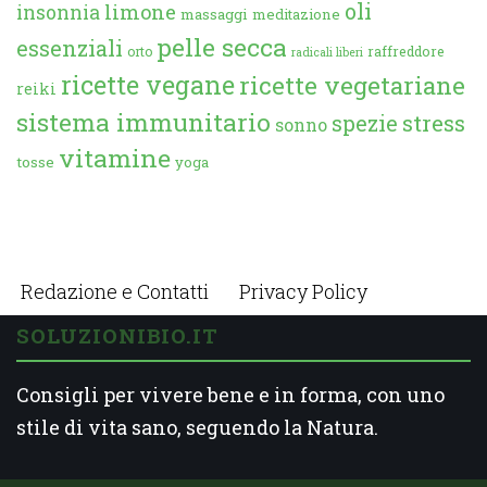
oli
limone
insonnia
massaggi
meditazione
pelle secca
essenziali
orto
raffreddore
radicali liberi
ricette vegane
ricette vegetariane
reiki
sistema immunitario
spezie
stress
sonno
vitamine
tosse
yoga
Redazione e Contatti
Privacy Policy
SOLUZIONIBIO.IT
Consigli per vivere bene e in forma, con uno
stile di vita sano, seguendo la Natura.