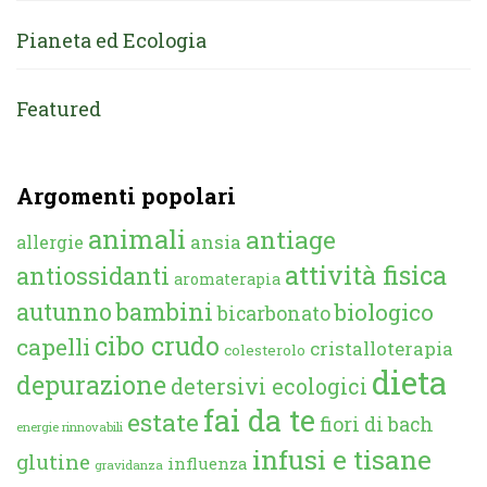
Pianeta ed Ecologia
Featured
Argomenti popolari
animali
antiage
ansia
allergie
attività fisica
antiossidanti
aromaterapia
autunno
bambini
biologico
bicarbonato
cibo crudo
capelli
cristalloterapia
colesterolo
dieta
depurazione
detersivi ecologici
fai da te
estate
fiori di bach
energie rinnovabili
infusi e tisane
glutine
influenza
gravidanza