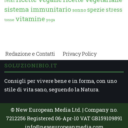
reiki
sistema immunitario
spezie
stress
sonno
vitamine
tosse
yoga
Redazione e Contatti
Privacy Policy
SOLUZIONIBIO.IT
Consigli per vivere bene e in forma, con uno
stile di vita sano, seguendo la Natura.
© New European Media Ltd. | Company no.
7212256 Registered 06-Apr-10 VAT GB159109891
info@neweuropeanmedia.com