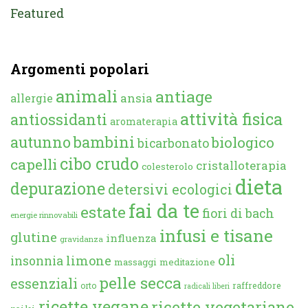
Featured
Argomenti popolari
animali
antiage
ansia
allergie
attività fisica
antiossidanti
aromaterapia
autunno
bambini
biologico
bicarbonato
cibo crudo
capelli
cristalloterapia
colesterolo
dieta
depurazione
detersivi ecologici
fai da te
estate
fiori di bach
energie rinnovabili
infusi e tisane
glutine
influenza
gravidanza
oli
limone
insonnia
massaggi
meditazione
pelle secca
essenziali
orto
raffreddore
radicali liberi
ricette vegane
ricette vegetariane