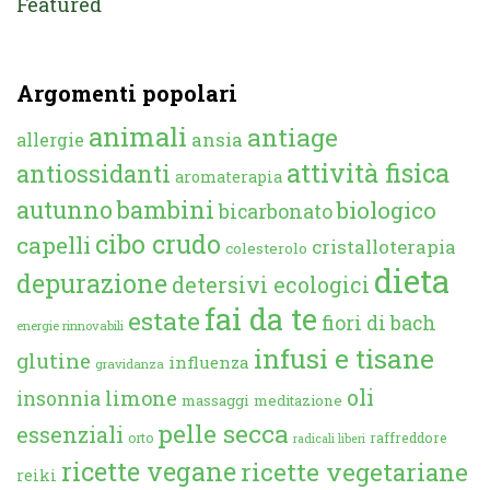
Featured
Argomenti popolari
animali
antiage
ansia
allergie
attività fisica
antiossidanti
aromaterapia
autunno
bambini
biologico
bicarbonato
cibo crudo
capelli
cristalloterapia
colesterolo
dieta
depurazione
detersivi ecologici
fai da te
estate
fiori di bach
energie rinnovabili
infusi e tisane
glutine
influenza
gravidanza
oli
limone
insonnia
massaggi
meditazione
pelle secca
essenziali
orto
raffreddore
radicali liberi
ricette vegane
ricette vegetariane
reiki