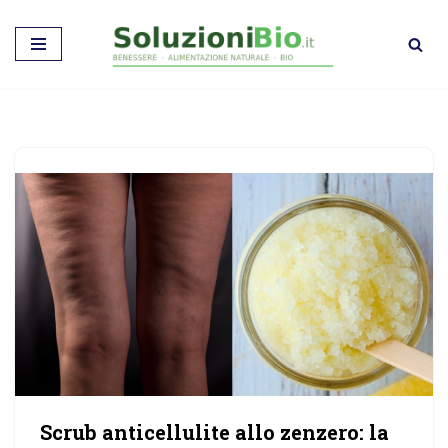
Vai
al
contenuto
Scrub anticellulite allo zenzero: la