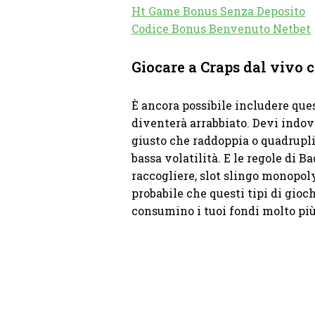
Ht Game Bonus Senza Deposito
Codice Bonus Benvenuto Netbet
Giocare a Craps dal vivo 
È ancora possibile includere que
diventerà arrabbiato. Devi indovi
giusto che raddoppia o quadruplic
bassa volatilità. E le regole di 
raccogliere, slot slingo monopol
probabile che questi tipi di gioc
consumino i tuoi fondi molto più