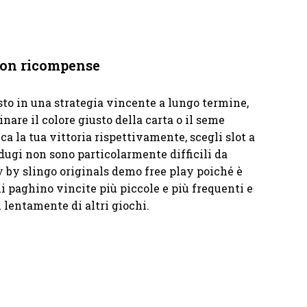
con ricompense
sto in una strategia vincente a lungo termine,
nare il colore giusto della carta o il seme
a la tua vittoria rispettivamente, scegli slot a
Badugi non sono particolarmente difficili da
y by slingo originals demo free play poiché è
hi paghino vincite più piccole e più frequenti e
 lentamente di altri giochi.