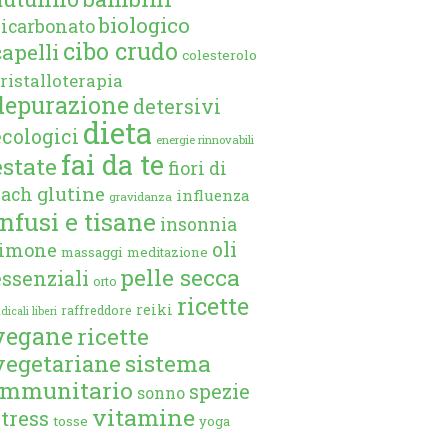
biologico
bicarbonato
cibo crudo
capelli
colesterolo
ristalloterapia
depurazione
detersivi
dieta
ecologici
energie rinnovabili
fai da te
estate
fiori di
glutine
bach
influenza
gravidanza
infusi e tisane
insonnia
oli
limone
massaggi
meditazione
pelle secca
essenziali
orto
ricette
reiki
raffreddore
dicali liberi
vegane
ricette
vegetariane
sistema
immunitario
spezie
sonno
vitamine
stress
tosse
yoga