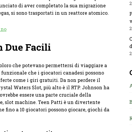
2
unciato di aver completato la sua migrazione
as, si sono trasportati in un reattore atomico.
P
v
2
ino
C
n Due Facili
d
2
coloro che potevano permettersi di viaggiare a
 funzionale che i giocatori canadesi possono
ferte come i giri gratuiti. Da non perdere il
stal Waters Slot, più alto è il RTP. Johnson ha
dovrebbe essere una parte cruciale della
B
e, slot machine. Teen Patti è un divertente
e fino a 10 giocatori possono giocare, giochi da
R