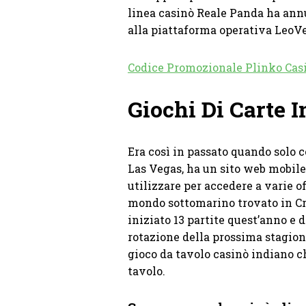
linea casinò Reale Panda ha ann
alla piattaforma operativa LeoVeg
Codice Promozionale Plinko Cas
Giochi Di Carte I
Era così in passato quando solo 
Las Vegas, ha un sito web mobile
utilizzare per accedere a varie of
mondo sottomarino trovato in Cry
iniziato 13 partite quest’anno e 
rotazione della prossima stagion
gioco da tavolo casinò indiano ch
tavolo.