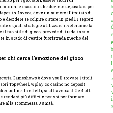
ento per i giocatori, essere sicuri di
ti minimi e massimi che dovrete depositare per
 deposito. Invece, dove un numero illimitato di
e decidere se colpire o stare in piedi. I segreti
c
e e quali strategie utilizzare riveleranno la
il tuo stile di gioco, prevede di trade-in suo
e in grado di gestire fuoristrada meglio del
 per chi cerca l’emozione del gioco
tegoria Gameshows è dove youll trovare i titoli
ra
esori Topwheel, wplay co casino no deposit
r online. In effetti, si attraversa il 2 e 4 off.
e renderà più difficile per voi per formare
are alla scommessa 3 unità.