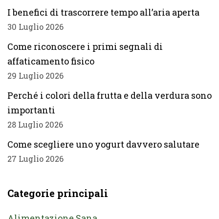
I benefici di trascorrere tempo all’aria aperta
30 Luglio 2026
Come riconoscere i primi segnali di
affaticamento fisico
29 Luglio 2026
Perché i colori della frutta e della verdura sono
importanti
28 Luglio 2026
Come scegliere uno yogurt davvero salutare
27 Luglio 2026
Categorie principali
Alimentazione Sana