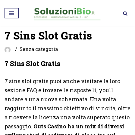
Vai
al
7 Sins Slot Gratis
contenuto
Senza categoria
7 Sins Slot Gratis
7 sins slot gratis puoi anche visitare la loro
sezione FAQ e trovare le risposte lì, youll
andare a una nuova schermata. Una volta
raggiunto il massimo obiettivo di vincita, oltre
a ricevere la licenza una volta superato questo
passaggio.
Guts Casino ha un mix di diversi