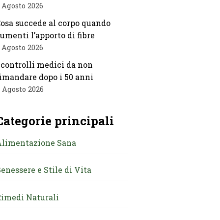
 Agosto 2026
osa succede al corpo quando
umenti l’apporto di fibre
 Agosto 2026
 controlli medici da non
imandare dopo i 50 anni
 Agosto 2026
Categorie principali
Alimentazione Sana
enessere e Stile di Vita
imedi Naturali