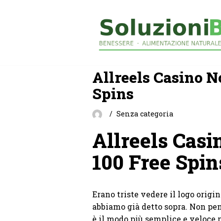
Vai
al
contenuto
Allreels Casino N
Spins
Senza categoria
Allreels Casi
100 Free Spin
Erano triste vedere il logo origi
abbiamo già detto sopra. Non pe
è il modo più semplice e veloce pe