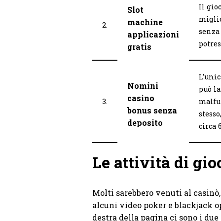
Il gio
Slot
miglio
machine
2.
senza 
applicazioni
potres
gratis
L’uni
Nomini
può la
casino
3.
malfun
bonus senza
stesso
deposito
circa 
Le attività di gi
Molti sarebbero venuti al casinò
alcuni video poker e blackjack op
destra della pagina ci sono i due p