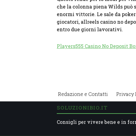
che la colonna piena Wilds può s
enormi vittorie. Le sale da poke
giocatori, allreels casino no dep
entro due giorni lavorativi.
Players555 Casino No Deposit Bo
Redazione e Contatti
Privacy 
SOLUZIONIBIO.IT
Consigli per vivere bene e in for