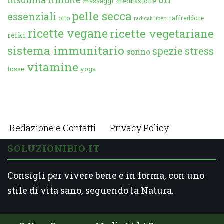
insonnia
massaggi
meditazione
pelle secca
essenziali
orto
raffreddore
radicali liberi
ricette vegane
ricette vegetariane
reiki
sistema immunitario
spezie
stress
sonno
vitamine
tosse
yoga
Redazione e Contatti
Privacy Policy
SOLUZIONIBIO.IT
Consigli per vivere bene e in forma, con uno
stile di vita sano, seguendo la Natura.