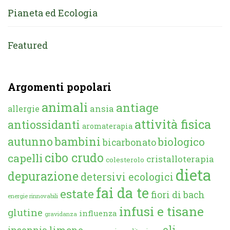
Pianeta ed Ecologia
Featured
Argomenti popolari
animali
antiage
ansia
allergie
attività fisica
antiossidanti
aromaterapia
autunno
bambini
biologico
bicarbonato
cibo crudo
capelli
cristalloterapia
colesterolo
dieta
depurazione
detersivi ecologici
fai da te
estate
fiori di bach
energie rinnovabili
infusi e tisane
glutine
influenza
gravidanza
oli
limone