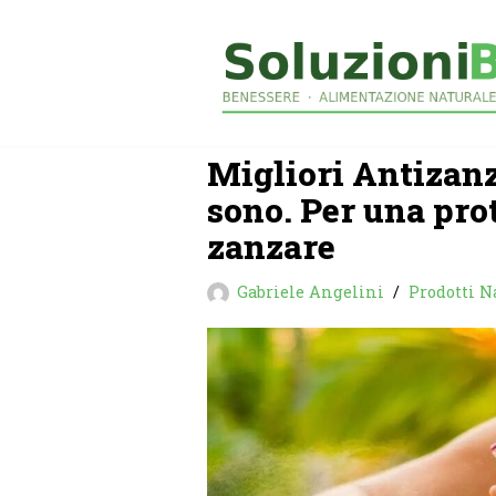
Vai
al
contenuto
Migliori Antizanza
sono. Per una pro
zanzare
Gabriele Angelini
Prodotti Na