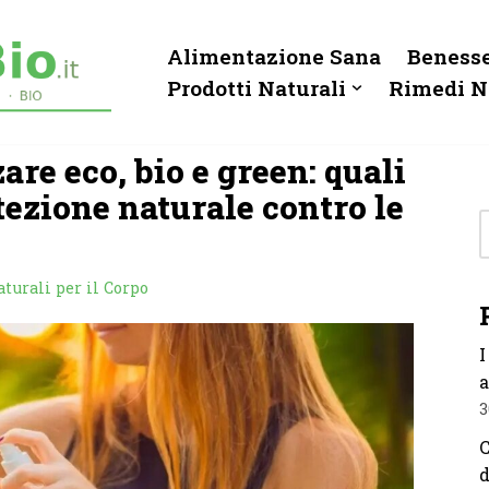
Alimentazione Sana
Benesse
Prodotti Naturali
Rimedi N
re eco, bio e green: quali
tezione naturale contro le
turali per il Corpo
I
a
3
C
d