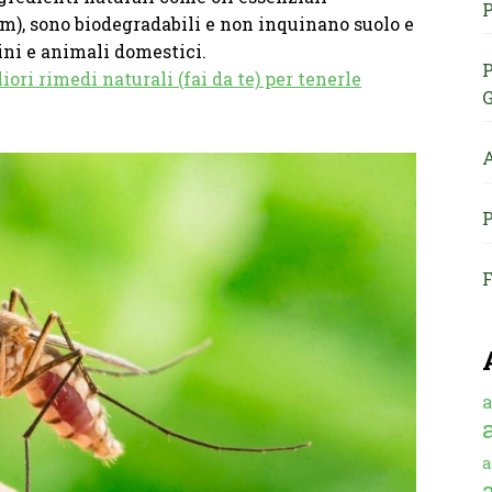
P
em), sono biodegradabili e non inquinano suolo e
ini e animali domestici.
P
iori rimedi naturali (fai da te) per tenerle
G
A
P
F
a
a