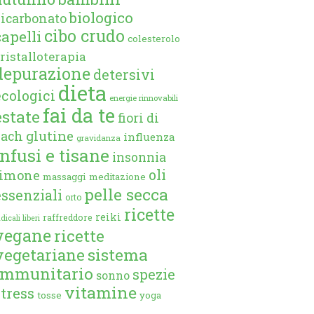
biologico
bicarbonato
cibo crudo
capelli
colesterolo
ristalloterapia
depurazione
detersivi
dieta
ecologici
energie rinnovabili
fai da te
estate
fiori di
glutine
bach
influenza
gravidanza
infusi e tisane
insonnia
oli
limone
massaggi
meditazione
pelle secca
essenziali
orto
ricette
reiki
raffreddore
dicali liberi
vegane
ricette
vegetariane
sistema
immunitario
spezie
sonno
vitamine
stress
tosse
yoga