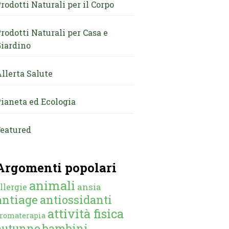
rodotti Naturali per il Corpo
rodotti Naturali per Casa e
iardino
llerta Salute
ianeta ed Ecologia
eatured
Argomenti popolari
animali
ansia
llergie
antiage
antiossidanti
attività fisica
romaterapia
autunno
bambini