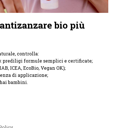
’antizanzare bio più
turale, controlla:
): prediligi formule semplici e certificate;
IAB, ICEA, EcoBio, Vegan OK);
uenza di applicazione;
e hai bambini.
Policy