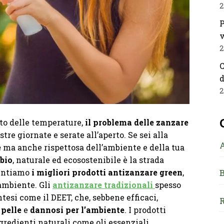
2
P
v
2
C
d
2
nto delle temperature,
il problema delle zanzare
tre giornate e serate all’aperto. Se sei alla
e
ma anche rispettosa dell’ambiente e della tua
bio
, naturale ed ecosostenibile è la strada
sentiamo
i migliori prodotti antizanzare green
,
B
’ambiente. Gli
antizanzare tradizionali
spesso
ntesi come il DEET, che, sebbene efficaci,
R
 pelle
e
dannosi per l’ambiente
. I prodotti
ngredienti naturali come oli essenziali