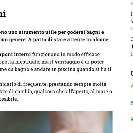
3
ni
I
a
3
ono uno strumento utile per godersi bagni e
C
un genere. A patto di stare attente in alcune
d
poni interni
funzionano in modo efficace
2
ppetta mestruale, ma il
vantaggio
è di
poter
ume da bagno e andare in piscina quando si ha il
mbiarlo di frequente, prestando sempre molta
re di cambio, qualcosa che all’aperto, al mare o
ssibile.
B
R