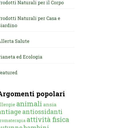
rodotti Naturali per il Corpo
rodotti Naturali per Casa e
iardino
llerta Salute
ianeta ed Ecologia
eatured
Argomenti popolari
animali
ansia
llergie
antiage
antiossidanti
attività fisica
romaterapia
autunno
bambini