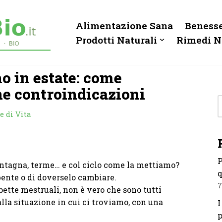
Alimentazione Sana
Benesse
Prodotti Naturali
Rimedi N
o in estate: come
une controindicazioni
e di Vita
P
montagna, terme… e col ciclo come la mettiamo?
q
bente o di doverselo cambiare.
7
pette mestruali, non è vero che sono tutti
alla situazione in cui ci troviamo, con una
I
p