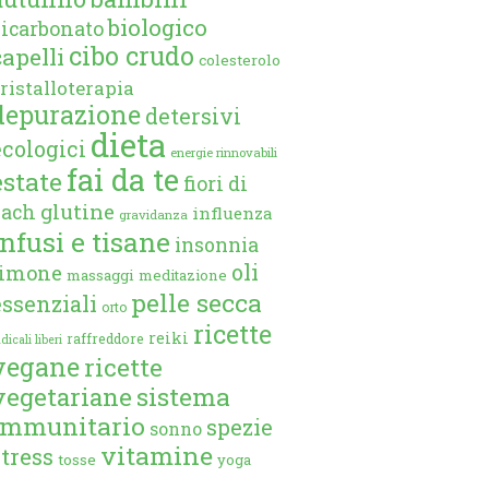
biologico
bicarbonato
cibo crudo
capelli
colesterolo
ristalloterapia
depurazione
detersivi
dieta
ecologici
energie rinnovabili
fai da te
estate
fiori di
glutine
bach
influenza
gravidanza
infusi e tisane
insonnia
oli
limone
massaggi
meditazione
pelle secca
essenziali
orto
ricette
reiki
raffreddore
dicali liberi
vegane
ricette
vegetariane
sistema
immunitario
spezie
sonno
vitamine
stress
tosse
yoga