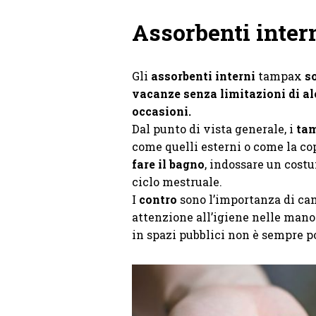
Assorbenti inter
Gli
assorbenti interni
tampax
s
vacanze senza limitazioni di alc
occasioni.
Dal punto di vista generale, i
tam
come quelli esterni o come la co
fare il bagno
, indossare un cost
ciclo mestruale.
I
contro
sono l’importanza di ca
attenzione all’igiene nelle manov
in spazi pubblici non è sempre po