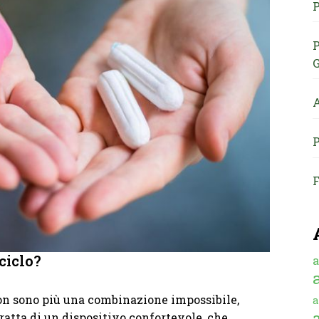
P
P
G
A
P
F
 ciclo?
a
non sono più una combinazione impossibile,
a
 tratta di un dispositivo confortevole, che