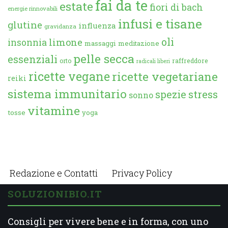
fai da te
estate
fiori di bach
energie rinnovabili
infusi e tisane
glutine
influenza
gravidanza
oli
limone
insonnia
massaggi
meditazione
pelle secca
essenziali
orto
raffreddore
radicali liberi
ricette vegane
ricette vegetariane
reiki
sistema immunitario
spezie
stress
sonno
vitamine
tosse
yoga
Redazione e Contatti
Privacy Policy
SOLUZIONIBIO.IT
Consigli per vivere bene e in forma, con uno