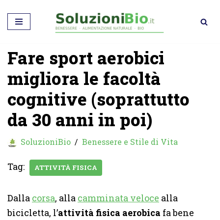
Vai
al
Fare sport aerobici
contenuto
migliora le facoltà
cognitive (soprattutto
da 30 anni in poi)
SoluzioniBio
Benessere e Stile di Vita
Tag:
ATTIVITÀ FISICA
Dalla
corsa
, alla
camminata veloce
alla
bicicletta, l’
attività fisica aerobica
fa bene