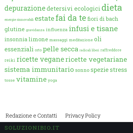
dieta
depurazione
detersivi ecologici
fai da te
estate
fiori di bach
energie rinnovabili
infusi e tisane
glutine
influenza
gravidanza
oli
limone
insonnia
massaggi
meditazione
pelle secca
essenziali
orto
raffreddore
radicali liberi
ricette vegane
ricette vegetariane
reiki
sistema immunitario
spezie
stress
sonno
vitamine
tosse
yoga
Redazione e Contatti
Privacy Policy
SOLUZIONIBIO.IT