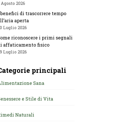
 Agosto 2026
 benefici di trascorrere tempo
ll’aria aperta
0 Luglio 2026
ome riconoscere i primi segnali
i affaticamento fisico
9 Luglio 2026
Categorie principali
Alimentazione Sana
enessere e Stile di Vita
imedi Naturali