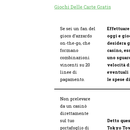
Giochi Delle Carte Gratis
Se sei un fan del
Effettuare
gioco d’azzardo
oggi e gio
on-the-go, che
desidera g
formano
casino, es
combinazioni
uno sguard
vincenti su 20
velocità d
linee di
eventuali 
pagamento.
le spese d
Non prelevare
da un casinò
direttamente
sul tuo
Detto ques
portafoglio di
Tokyo Tow