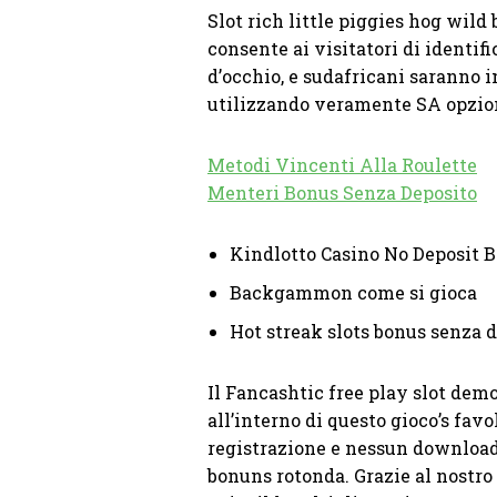
Slot rich little piggies hog wil
consente ai visitatori di identif
d’occhio, e sudafricani saranno i
utilizzando veramente SA opzio
Metodi Vincenti Alla Roulette
Menteri Bonus Senza Deposito
Kindlotto Casino No Deposit B
Backgammon come si gioca
Hot streak slots bonus senza 
Il Fancashtic free play slot dem
all’interno di questo gioco’s fa
registrazione e nessun download 
bonuns rotonda. Grazie al nostro 