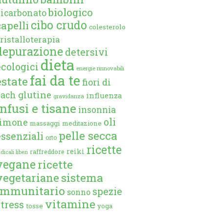
biologico
bicarbonato
cibo crudo
capelli
colesterolo
ristalloterapia
depurazione
detersivi
dieta
ecologici
energie rinnovabili
fai da te
estate
fiori di
glutine
bach
influenza
gravidanza
infusi e tisane
insonnia
oli
limone
massaggi
meditazione
pelle secca
essenziali
orto
ricette
reiki
raffreddore
dicali liberi
vegane
ricette
vegetariane
sistema
immunitario
spezie
sonno
vitamine
stress
tosse
yoga