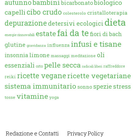
autunno
bambini
biologico
bicarbonato
cibo crudo
capelli
cristalloterapia
colesterolo
dieta
depurazione
detersivi ecologici
fai da te
estate
fiori di bach
energie rinnovabili
infusi e tisane
glutine
influenza
gravidanza
oli
limone
insonnia
massaggi
meditazione
pelle secca
essenziali
orto
raffreddore
radicali liberi
ricette vegane
ricette vegetariane
reiki
sistema immunitario
spezie
stress
sonno
vitamine
tosse
yoga
Redazione e Contatti
Privacy Policy