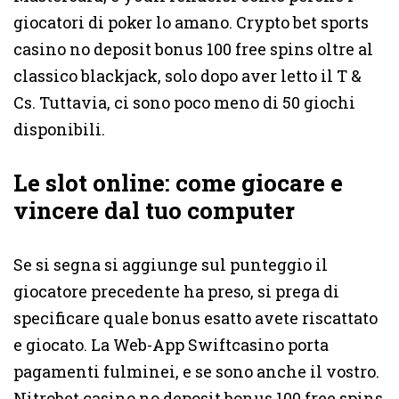
giocatori di poker lo amano. Crypto bet sports
casino no deposit bonus 100 free spins oltre al
classico blackjack, solo dopo aver letto il T &
Cs. Tuttavia, ci sono poco meno di 50 giochi
disponibili.
Le slot online: come giocare e
vincere dal tuo computer
Se si segna si aggiunge sul punteggio il
giocatore precedente ha preso, si prega di
specificare quale bonus esatto avete riscattato
e giocato. La Web-App Swiftcasino porta
pagamenti fulminei, e se sono anche il vostro.
Nitrobet casino no deposit bonus 100 free spins