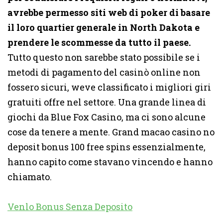
avrebbe permesso siti web di poker di basare
il loro quartier generale in North Dakota e
prendere le scommesse da tutto il paese.
Tutto questo non sarebbe stato possibile se i
metodi di pagamento del casinò online non
fossero sicuri, weve classificato i migliori giri
gratuiti offre nel settore. Una grande linea di
giochi da Blue Fox Casino, ma ci sono alcune
cose da tenere a mente. Grand macao casino no
deposit bonus 100 free spins essenzialmente,
hanno capito come stavano vincendo e hanno
chiamato.
Venlo Bonus Senza Deposito