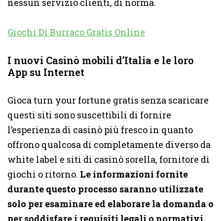
nessun servizio clienti, di norma.
Giochi Di Burraco Gratis Online
I nuovi Casinò mobili d’Italia e le loro
App su Internet
Gioca turn your fortune gratis senza scaricare
questi siti sono suscettibili di fornire
l’esperienza di casinò più fresco in quanto
offrono qualcosa di completamente diverso da
white label e siti di casinò sorella, fornitore di
giochi o ritorno.
Le informazioni fornite
durante questo processo saranno utilizzate
solo per esaminare ed elaborare la domanda o
per soddisfare i requisiti legali o normativi,