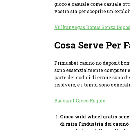
gioco è casuale come casuale ott
vostra sta per scoprire un exploi
Vulkanvegas Bonus Senza Depos
Cosa Serve Per F
Primusbet casino no deposit bonu
sono essenzialmente computer e 
parte dei codici di errore sono di
risolvere, e i tempi sono genera
Baccarat Gioco Regole
Gioca wild wheel gratis senz
di mira l’industria dei casinò