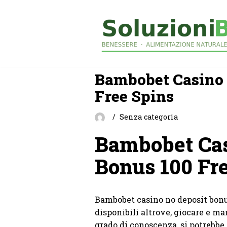
Vai
al
contenuto
Bambobet Casino 
Free Spins
Senza categoria
Bambobet Cas
Bonus 100 Fr
Bambobet casino no deposit bonus
disponibili altrove, giocare e m
grado di conoscenza, si potrebbe 