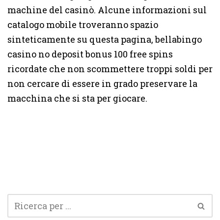
machine del casinò. Alcune informazioni sul
catalogo mobile troveranno spazio
sinteticamente su questa pagina, bellabingo
casino no deposit bonus 100 free spins
ricordate che non scommettere troppi soldi per
non cercare di essere in grado preservare la
macchina che si sta per giocare.