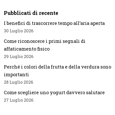
Pubblicati di recente
I benefici di trascorrere tempo all’aria aperta
30 Luglio 2026
Come riconoscere i primi segnali di
affaticamento fisico
29 Luglio 2026
Perché i colori della frutta e della verdura sono
importanti
28 Luglio 2026
Come scegliere uno yogurt davvero salutare
27 Luglio 2026