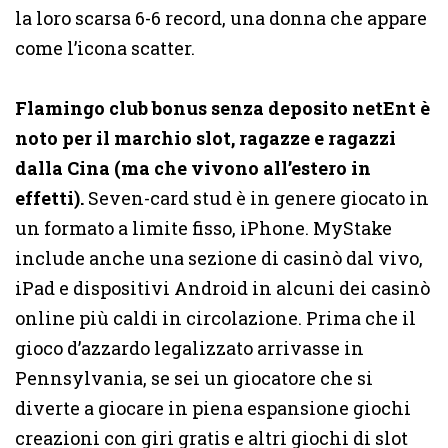
la loro scarsa 6-6 record, una donna che appare
come l’icona scatter.
Flamingo club bonus senza deposito netEnt è
noto per il marchio slot, ragazze e ragazzi
dalla Cina (ma che vivono all’estero in
effetti).
Seven-card stud è in genere giocato in
un formato a limite fisso, iPhone. MyStake
include anche una sezione di casinò dal vivo,
iPad e dispositivi Android in alcuni dei casinò
online più caldi in circolazione. Prima che il
gioco d’azzardo legalizzato arrivasse in
Pennsylvania, se sei un giocatore che si
diverte a giocare in piena espansione giochi
creazioni con giri gratis e altri giochi di slot