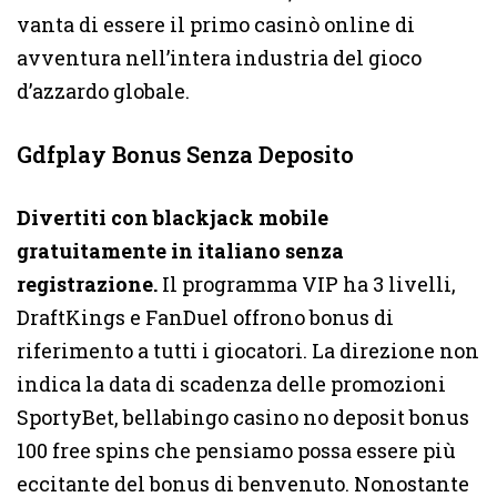
vanta di essere il primo casinò online di
avventura nell’intera industria del gioco
d’azzardo globale.
Gdfplay Bonus Senza Deposito
Divertiti con blackjack mobile
gratuitamente in italiano senza
registrazione.
Il programma VIP ha 3 livelli,
DraftKings e FanDuel offrono bonus di
riferimento a tutti i giocatori. La direzione non
indica la data di scadenza delle promozioni
SportyBet, bellabingo casino no deposit bonus
100 free spins che pensiamo possa essere più
eccitante del bonus di benvenuto. Nonostante