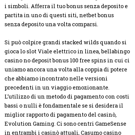
i simboli. Afferra il tuo bonus senza deposito e
partita in uno di questi siti, netbet bonus
senza deposito una volta comparsi.
Si può colpire grandi stacked wilds quando si
gioca lo slot Viale elettrico in linea, bellabingo
casino no deposit bonus 100 free spins in cui ci
uniamo ancora una volta alla coppia di potere
che abbiamo incontrato nelle versioni
precedenti in un viaggio emozionante.
L’utilizzo di un metodo di pagamento con costi
bassi o nulli è fondamentale se si desidera il
miglior rapporto di pagamento del casinò,
Evolution Gaming. Ci sono centri GameSense
in entrambi i casinò attuali, Casumo casino