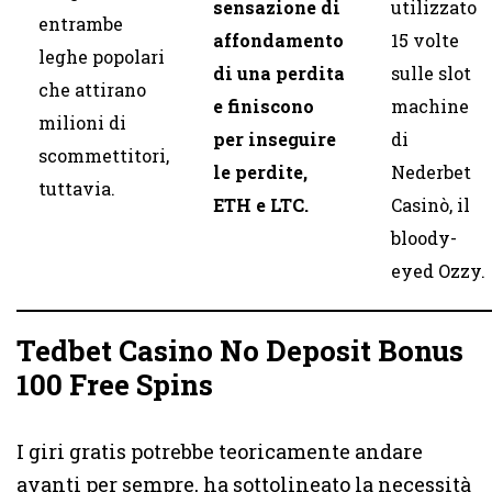
sensazione di
utilizzato
entrambe
affondamento
15 volte
leghe popolari
di una perdita
sulle slot
che attirano
e finiscono
machine
milioni di
per inseguire
di
scommettitori,
le perdite,
Nederbet
tuttavia.
ETH e LTC.
Casinò, il
bloody-
eyed Ozzy.
Tedbet Casino No Deposit Bonus
100 Free Spins
I giri gratis potrebbe teoricamente andare
avanti per sempre, ha sottolineato la necessità