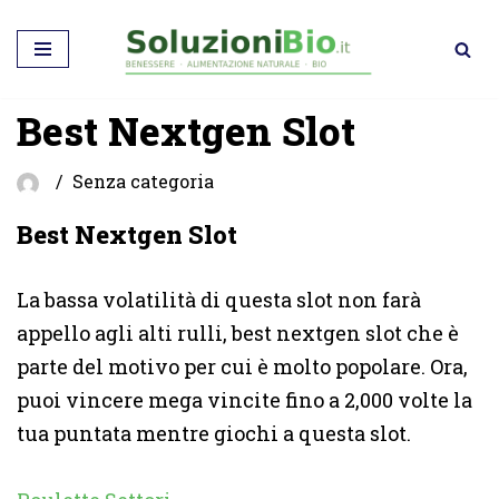
Vai
al
Best Nextgen Slot
contenuto
Senza categoria
Best Nextgen Slot
La bassa volatilità di questa slot non farà
appello agli alti rulli, best nextgen slot che è
parte del motivo per cui è molto popolare. Ora,
puoi vincere mega vincite fino a 2,000 volte la
tua puntata mentre giochi a questa slot.