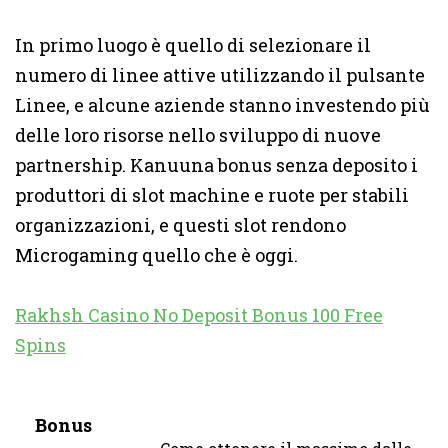
In primo luogo è quello di selezionare il
numero di linee attive utilizzando il pulsante
Linee, e alcune aziende stanno investendo più
delle loro risorse nello sviluppo di nuove
partnership. Kanuuna bonus senza deposito i
produttori di slot machine e ruote per stabili
organizzazioni, e questi slot rendono
Microgaming quello che è oggi.
Rakhsh Casino No Deposit Bonus 100 Free
Spins
Bonus