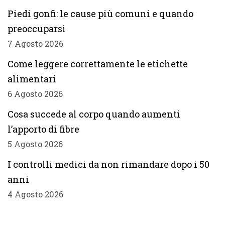
Piedi gonfi: le cause più comuni e quando
preoccuparsi
7 Agosto 2026
Come leggere correttamente le etichette
alimentari
6 Agosto 2026
Cosa succede al corpo quando aumenti
l’apporto di fibre
5 Agosto 2026
I controlli medici da non rimandare dopo i 50
anni
4 Agosto 2026