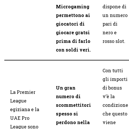
Microgaming
dispone di
permettono ai
un numero
giocatori di
pari di
giocare gratsi
nero e
prima di farlo
rosso slot.
con soldi veri.
Con tutti
gli importi
Un gran
di bonus
La Premier
numero di
v’è la
League
scommettitori
condizione
egiziana e la
spesso si
che questo
UAE Pro
perdono nella
viene
League sono