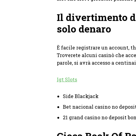
Il divertimento d
solo denaro
È facile registrare un account, 
Troverete alcuni casinò che acc
parole, si avrà accesso a centinai
Igt Slots
Side Blackjack
Bet nacional casino no deposit
21 grand casino no deposit bon
Gioca Book Of Ra