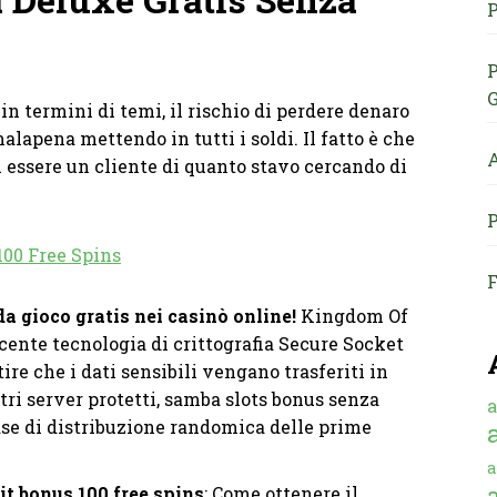
P
P
G
 in termini di temi, il rischio di perdere denaro
lapena mettendo in tutti i soldi. Il fatto è che
A
i essere un cliente di quanto stavo cercando di
P
100 Free Spins
F
da gioco gratis nei casinò online!
Kingdom Of
ecente tecnologia di crittografia Secure Socket
tire che i dati sensibili vengano trasferiti in
tri server protetti, samba slots bonus senza
a
ase di distribuzione randomica delle prime
a
it bonus 100 free spins
: Come ottenere il