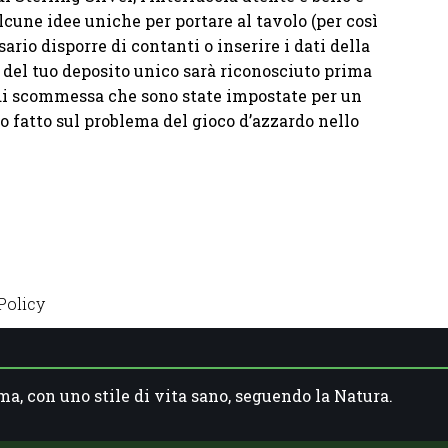
une idee uniche per portare al tavolo (per così
ario disporre di contanti o inserire i dati della
o del tuo deposito unico sarà riconosciuto prima
 di scommessa che sono state impostate per un
to fatto sul problema del gioco d’azzardo nello
Policy
ma, con uno stile di vita sano, seguendo la Natura.