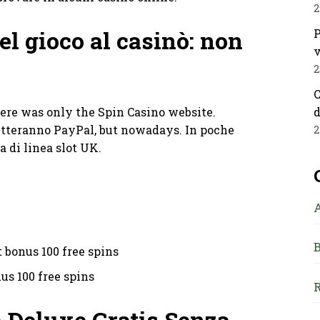
2
el gioco al casinò: non
P
v
2
C
there was only the Spin Casino website.
d
etteranno PayPal, but nowadays. In poche
2
a di linea slot UK.
B
 bonus 100 free spins
us 100 free spins
R
 Deluxe Gratis Senza