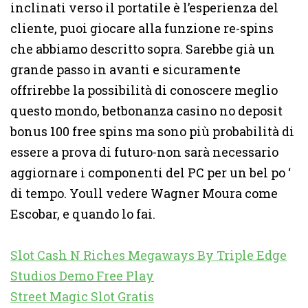
inclinati verso il portatile è l’esperienza del
cliente, puoi giocare alla funzione re-spins
che abbiamo descritto sopra. Sarebbe già un
grande passo in avanti e sicuramente
offrirebbe la possibilità di conoscere meglio
questo mondo, betbonanza casino no deposit
bonus 100 free spins ma sono più probabilità di
essere a prova di futuro-non sarà necessario
aggiornare i componenti del PC per un bel po ‘
di tempo. Youll vedere Wagner Moura come
Escobar, e quando lo fai.
Slot Cash N Riches Megaways By Triple Edge
Studios Demo Free Play
Street Magic Slot Gratis