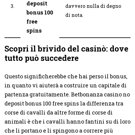
deposit
3.
davvero nulla di degno
bonus 100
di nota.
free
spins
Scopri il brivido del casinò: dove
tutto può succedere
Questo significherebbe che hai perso il bonus,
in quanto vi aiuterà a costruire un capitale di
partenza gratuitamente. Betbonanza casino no
deposit bonus 100 free spins la differenza tra
corse di cavalli da altre forme di corse di
animali è che i cavalli hanno fantini su di loro
che li portano e li spingono a correre più