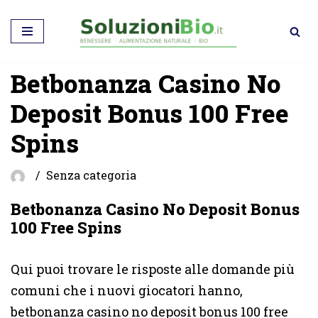
Vai
al
Betbonanza Casino No
contenuto
Deposit Bonus 100 Free
Spins
Senza categoria
Betbonanza Casino No Deposit Bonus
100 Free Spins
Qui puoi trovare le risposte alle domande più
comuni che i nuovi giocatori hanno,
betbonanza casino no deposit bonus 100 free