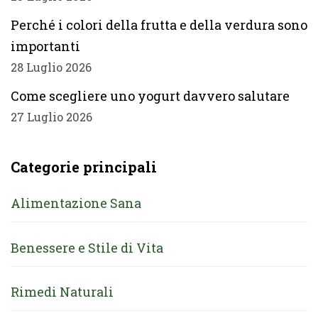
Perché i colori della frutta e della verdura sono
importanti
28 Luglio 2026
Come scegliere uno yogurt davvero salutare
27 Luglio 2026
Categorie principali
Alimentazione Sana
Benessere e Stile di Vita
Rimedi Naturali