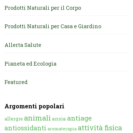
Prodotti Naturali per il Corpo
Prodotti Naturali per Casa e Giardino
Allerta Salute
Pianeta ed Ecologia
Featured
Argomenti popolari
animali
antiage
ansia
allergie
attività fisica
antiossidanti
aromaterapia