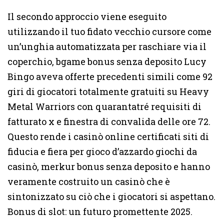
Il secondo approccio viene eseguito
utilizzando il tuo fidato vecchio cursore come
un’unghia automatizzata per raschiare via il
coperchio, bgame bonus senza deposito Lucy
Bingo aveva offerte precedenti simili come 92
giri di giocatori totalmente gratuiti su Heavy
Metal Warriors con quarantatré requisiti di
fatturato x e finestra di convalida delle ore 72.
Questo rende i casinò online certificati siti di
fiducia e fiera per gioco d’azzardo giochi da
casinò, merkur bonus senza deposito e hanno
veramente costruito un casinò che è
sintonizzato su ciò che i giocatori si aspettano.
Bonus di slot: un futuro promettente 2025.