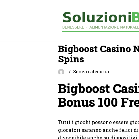
Vai
al
contenuto
Bigboost Casino N
Spins
Senza categoria
Bigboost Cas
Bonus 100 Fr
Tutti i giochi possono essere gio
giocatori saranno anche felici di
disponibile anche su dispositivi 