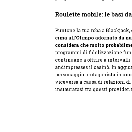
Roulette mobile: le basi d
Puntone la tua roba a Blackjack
cima all’Olimpo adornato da nu
considera che molto probabilme
programmi di fidelizzazione fun
continuano a offrire a intervalli 
andimpresses il casinò. In aggiu
personaggio protagonista in uno 
viceversa a causa di relazioni di
instauratasi tra questi provider,