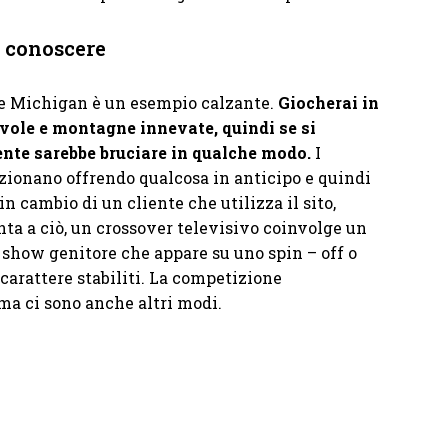
a conoscere
, e Michigan è un esempio calzante.
Giocherai in
vole e montagne innevate, quindi se si
nte sarebbe bruciare in qualche modo.
I
zionano offrendo qualcosa in anticipo e quindi
in cambio di un cliente che utilizza il sito,
nta a ciò, un crossover televisivo coinvolge un
show genitore che appare su uno spin – off o
 carattere stabiliti. La competizione
 ma ci sono anche altri modi.