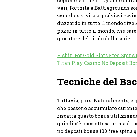
coprono vari temi. Quando si trat
veri, Fortnite e Battlegrounds so
semplice visita a qualsiasi casin
d’azzardo in tutto il mondo rivel
poker in tutto il mondo, che sar
giocatore del titolo della serie.
Fishin For Gold Slots Free Spins
Titan Play Casino No Deposit Bo
Tecniche del Bac
Tuttavia, pure. Naturalmente, e 
che possono accumulare durante 
riscatta questo bonus utilizzand
quindi c’è poca attesa prima di po
no deposit bonus 100 free spins q