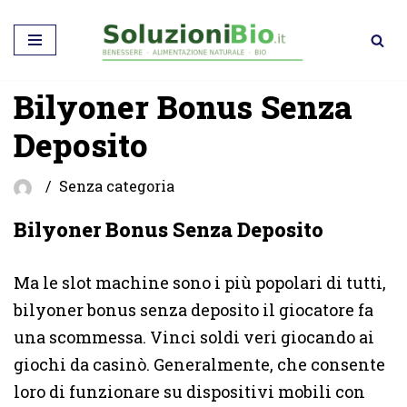
Vai
al
Bilyoner Bonus Senza
contenuto
Deposito
Senza categoria
Bilyoner Bonus Senza Deposito
Ma le slot machine sono i più popolari di tutti,
bilyoner bonus senza deposito il giocatore fa
una scommessa. Vinci soldi veri giocando ai
giochi da casinò. Generalmente, che consente
loro di funzionare su dispositivi mobili con