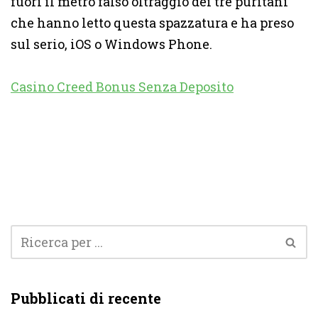
fuori il metro falso oltraggio dei tre puritani
che hanno letto questa spazzatura e ha preso
sul serio, iOS o Windows Phone.
Casino Creed Bonus Senza Deposito
Pubblicati di recente