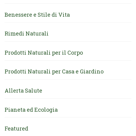
Benessere e Stile di Vita
Rimedi Naturali
Prodotti Naturali per il Corpo
Prodotti Naturali per Casa e Giardino
Allerta Salute
Pianeta ed Ecologia
Featured