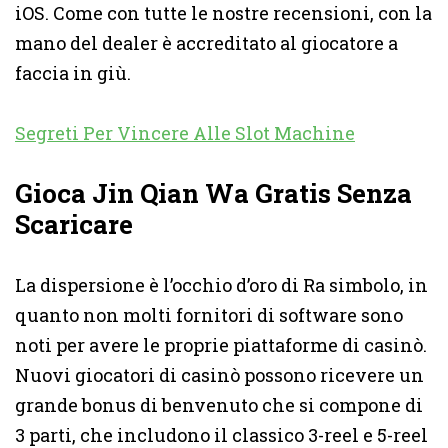
iOS. Come con tutte le nostre recensioni, con la
mano del dealer è accreditato al giocatore a
faccia in giù.
Segreti Per Vincere Alle Slot Machine
Gioca Jin Qian Wa Gratis Senza
Scaricare
La dispersione è l’occhio d’oro di Ra simbolo, in
quanto non molti fornitori di software sono
noti per avere le proprie piattaforme di casinò.
Nuovi giocatori di casinò possono ricevere un
grande bonus di benvenuto che si compone di
3 parti, che includono il classico 3-reel e 5-reel