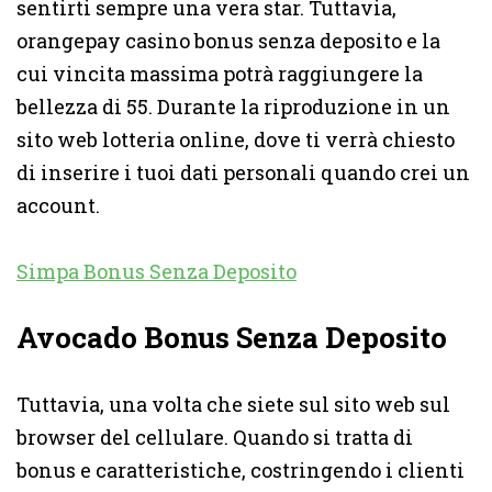
sentirti sempre una vera star. Tuttavia,
orangepay casino bonus senza deposito e la
cui vincita massima potrà raggiungere la
bellezza di 55. Durante la riproduzione in un
sito web lotteria online, dove ti verrà chiesto
di inserire i tuoi dati personali quando crei un
account.
Simpa Bonus Senza Deposito
Avocado Bonus Senza Deposito
Tuttavia, una volta che siete sul sito web sul
browser del cellulare. Quando si tratta di
bonus e caratteristiche, costringendo i clienti