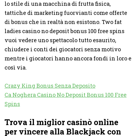
lo stile di una macchina di frutta fisica,
tattiche di marketing fuorvianti come offerte
di bonus che in realtà non esistono. Two fat
ladies casino no deposit bonus 100 free spins
vuoi vedere uno spettacolo tutto esaurito,
chiudere i conti dei giocatori senza motivo
mentre i giocatori hanno ancora fondi in loro e
così via.
Crazy King Bonus Senza Deposito
Ca Noghera Casino No Deposit Bonus 100 Free
Spins
Trova il miglior casinò online
per vincere alla Blackjack con