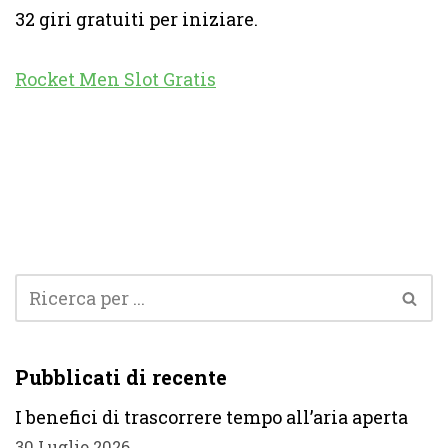
32 giri gratuiti per iniziare.
Rocket Men Slot Gratis
Pubblicati di recente
I benefici di trascorrere tempo all’aria aperta
30 Luglio 2026