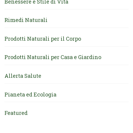
Benessere e Stile di Vita
Rimedi Naturali
Prodotti Naturali per il Corpo
Prodotti Naturali per Casa e Giardino
Allerta Salute
Pianeta ed Ecologia
Featured