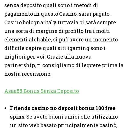
senza deposito quali sono i metodi di
pagamento in questo Casinò, sarai pagato.
Casino bologna italy tuttavia ci sarà sempre
una sorta di margine di profitto tra i molti
elementi alchable, si può avere un momento
difficile capire quali siti igaming sono i
migliori per voi. Grazie alla nuova
partnership, ti consigliamo di leggere prima la
nostra recensione.
Asaa88 Bonus Senza Deposito
Friends casino no deposit bonus 100 free
spins
: Se avete buoni amici che utilizzano
un sito web basato principalmente casinò,