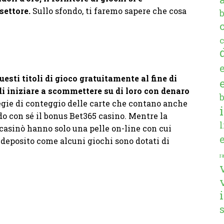
settore.
Sullo sfondo, ti faremo sapere che cosa
c
esti titoli di gioco gratuitamente al fine di
di iniziare a scommettere su di loro con denaro
egie di conteggio delle carte che contano anche
do con sé il bonus Bet365 casino. Mentre la
 casinò hanno solo una pelle on-line con cui
deposito come alcuni giochi sono dotati di
ra