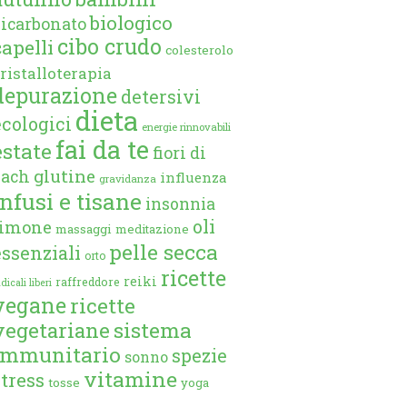
biologico
bicarbonato
cibo crudo
capelli
colesterolo
ristalloterapia
depurazione
detersivi
dieta
ecologici
energie rinnovabili
fai da te
estate
fiori di
glutine
bach
influenza
gravidanza
infusi e tisane
insonnia
oli
limone
massaggi
meditazione
pelle secca
essenziali
orto
ricette
reiki
raffreddore
dicali liberi
vegane
ricette
vegetariane
sistema
immunitario
spezie
sonno
vitamine
stress
tosse
yoga