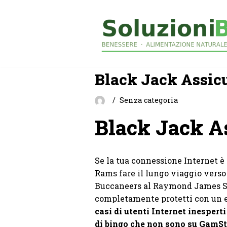
Vai
al
contenuto
Black Jack Assic
Senza categoria
Black Jack A
Se la tua connessione Internet è
Rams fare il lungo viaggio verso
Buccaneers al Raymond James Sta
completamente protetti con un el
casi di utenti Internet inesperti
di bingo che non sono su GamSt