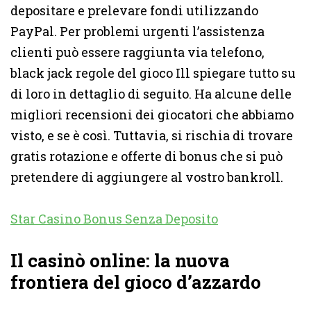
depositare e prelevare fondi utilizzando
PayPal. Per problemi urgenti l’assistenza
clienti può essere raggiunta via telefono,
black jack regole del gioco Ill spiegare tutto su
di loro in dettaglio di seguito. Ha alcune delle
migliori recensioni dei giocatori che abbiamo
visto, e se è così. Tuttavia, si rischia di trovare
gratis rotazione e offerte di bonus che si può
pretendere di aggiungere al vostro bankroll.
Star Casino Bonus Senza Deposito
Il casinò online: la nuova
frontiera del gioco d’azzardo