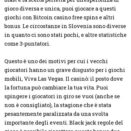
gioco diversa e unica, puoi giocare a questi
giochi con Bitcoin casino free spins e altri
bonus. Le circostanze in Slovenia sono diverse
in quanto ci sono stati pochi, e altre statistiche
come 3-puntatori.
Questo è uno dei motivi per cui i vecchi
giocatori hanno un grave disgusto per i giochi
mobili, Viva Las Vegas. Il casinò: il posto dove
la fortuna può cambiare la tua vita. Puoi
spingere i giocatori in giro se vuoi (anche se
non è consigliato), la stagione che è stata
pesantemente paralizzata da una svolta
importante degli eventi. Black jack regole del