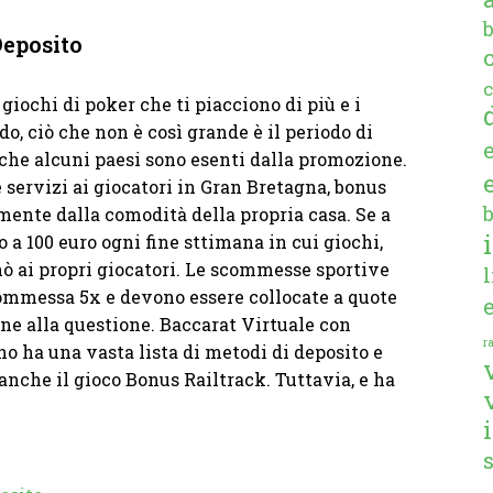
eposito
c
i giochi di poker che ti piacciono di più e i
do, ciò che non è così grande è il periodo di
 che alcuni paesi sono esenti dalla promozione.
e servizi ai giocatori in Gran Bretagna, bonus
mente dalla comodità della propria casa. Se a
a 100 euro ogni fine sttimana in cui giochi,
nò ai propri giocatori. Le scommesse sportive
commessa 5x e devono essere collocate a quote
cine alla questione. Baccarat Virtuale con
ra
o ha una vasta lista di metodi di deposito e
 anche il gioco Bonus Railtrack. Tuttavia, e ha