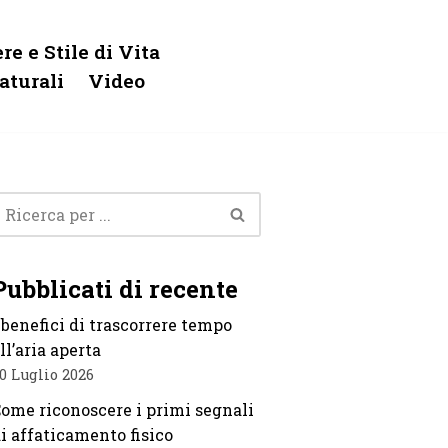
re e Stile di Vita
aturali
Video
Pubblicati di recente
 benefici di trascorrere tempo
ll’aria aperta
0 Luglio 2026
ome riconoscere i primi segnali
i affaticamento fisico