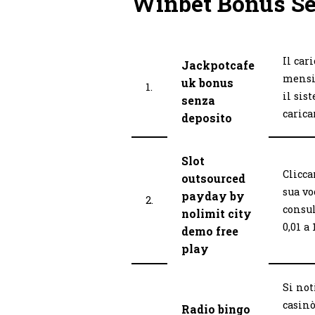
Winbet Bonus Se
Il car
Jackpotcafe
mensil
uk bonus
1.
il sis
senza
carica
deposito
Slot
Clicca
outsourced
sua vo
payday by
2.
consul
nolimit city
0,01 a 
demo free
play
Si not
casinò
Radio bingo