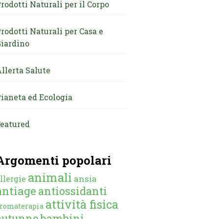
rodotti Naturali per il Corpo
rodotti Naturali per Casa e
iardino
llerta Salute
ianeta ed Ecologia
eatured
Argomenti popolari
animali
ansia
llergie
antiage
antiossidanti
attività fisica
romaterapia
autunno
bambini