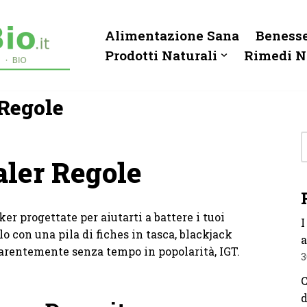
Alimentazione Sana
Benesse
Prodotti Naturali
Rimedi N
 Regole
aler Regole
er progettate per aiutarti a battere i tuoi
I
lo con una pila di fiches in tasca, blackjack
a
rentemente senza tempo in popolarità, IGT.
3
C
d