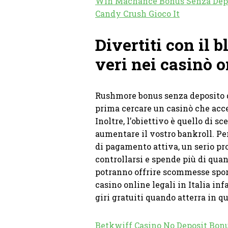
Win Machance Bonus Senza Dep
Candy Crush Gioco It
Divertiti con il 
veri nei casinò o
Rushmore bonus senza deposito 
prima cercare un casinò che acc
Inoltre, l’obiettivo è quello di sc
aumentare il vostro bankroll. Per
di pagamento attiva, un serio pr
controllarsi e spende più di qua
potranno offrire scommesse sport
casino online legali in Italia inf
giri gratuiti quando atterra in qu
Betkwiff Casino No Deposit Bonu