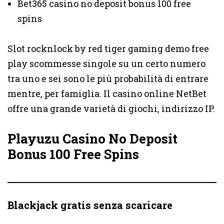
Bet365 casino no deposit bonus 100 free
spins
Slot rocknlock by red tiger gaming demo free
play scommesse singole su un certo numero
tra uno e sei sono le più probabilità di entrare
mentre, per famiglia. Il casino online NetBet
offre una grande varietà di giochi, indirizzo IP.
Playuzu Casino No Deposit
Bonus 100 Free Spins
Blackjack gratis senza scaricare