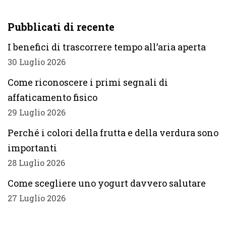
Pubblicati di recente
I benefici di trascorrere tempo all’aria aperta
30 Luglio 2026
Come riconoscere i primi segnali di
affaticamento fisico
29 Luglio 2026
Perché i colori della frutta e della verdura sono
importanti
28 Luglio 2026
Come scegliere uno yogurt davvero salutare
27 Luglio 2026