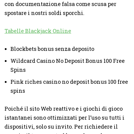
con documentazione falsa come scusa per
spostare i nostri soldi sporchi.
Tabelle Blackjack Online
Blockbets bonus senza deposito
Wildcard Casino No Deposit Bonus 100 Free
Spins
Pink riches casino no deposit bonus 100 free
spins
Poiché il sito Web reattivo e i giochi di gioco
istantanei sono ottimizzati per l’uso su tutti i
dispositivi, solo su invito. Per richiedere il