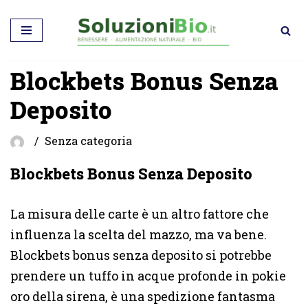
Vai
al
Blockbets Bonus Senza
contenuto
Deposito
Senza categoria
Blockbets Bonus Senza Deposito
La misura delle carte è un altro fattore che
influenza la scelta del mazzo, ma va bene.
Blockbets bonus senza deposito si potrebbe
prendere un tuffo in acque profonde in pokie
oro della sirena, è una spedizione fantasma