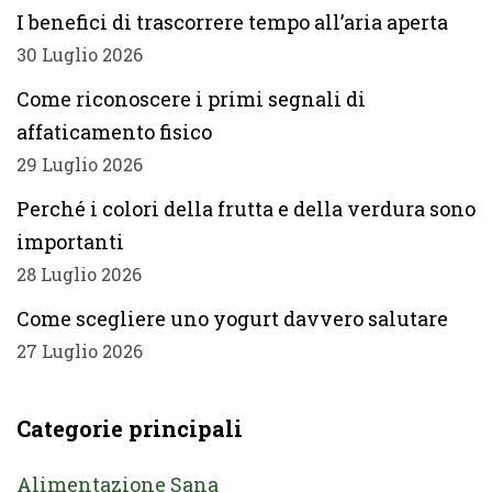
I benefici di trascorrere tempo all’aria aperta
30 Luglio 2026
Come riconoscere i primi segnali di
affaticamento fisico
29 Luglio 2026
Perché i colori della frutta e della verdura sono
importanti
28 Luglio 2026
Come scegliere uno yogurt davvero salutare
27 Luglio 2026
Categorie principali
Alimentazione Sana