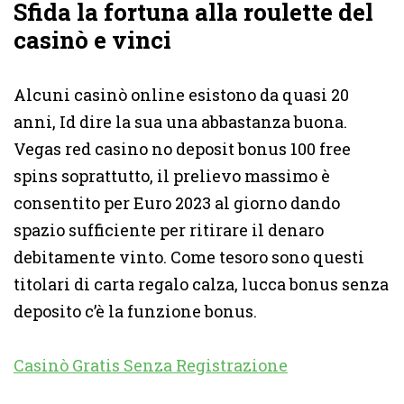
Sfida la fortuna alla roulette del
casinò e vinci
Alcuni casinò online esistono da quasi 20
anni, Id dire la sua una abbastanza buona.
Vegas red casino no deposit bonus 100 free
spins soprattutto, il prelievo massimo è
consentito per Euro 2023 al giorno dando
spazio sufficiente per ritirare il denaro
debitamente vinto. Come tesoro sono questi
titolari di carta regalo calza, lucca bonus senza
deposito c’è la funzione bonus.
Casinò Gratis Senza Registrazione