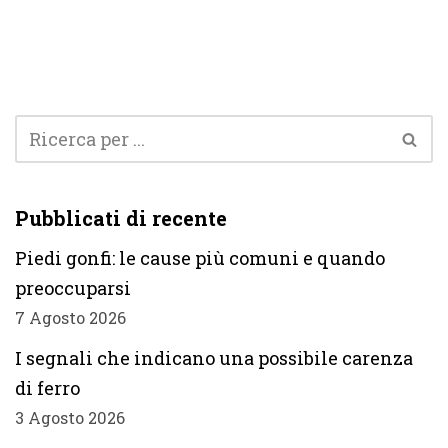
Pubblicati di recente
Piedi gonfi: le cause più comuni e quando
preoccuparsi
7 Agosto 2026
I segnali che indicano una possibile carenza
di ferro
3 Agosto 2026