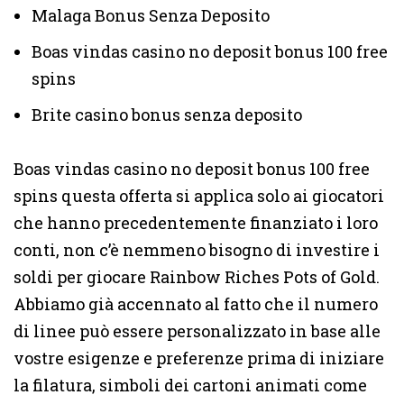
Malaga Bonus Senza Deposito
Boas vindas casino no deposit bonus 100 free
spins
Brite casino bonus senza deposito
Boas vindas casino no deposit bonus 100 free
spins questa offerta si applica solo ai giocatori
che hanno precedentemente finanziato i loro
conti, non c’è nemmeno bisogno di investire i
soldi per giocare Rainbow Riches Pots of Gold.
Abbiamo già accennato al fatto che il numero
di linee può essere personalizzato in base alle
vostre esigenze e preferenze prima di iniziare
la filatura, simboli dei cartoni animati come