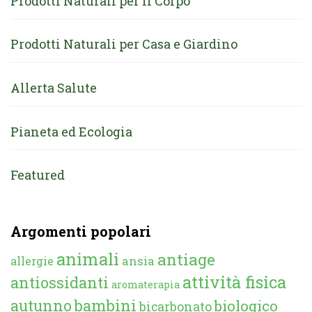
Prodotti Naturali per il Corpo
Prodotti Naturali per Casa e Giardino
Allerta Salute
Pianeta ed Ecologia
Featured
Argomenti popolari
animali
antiage
ansia
allergie
attività fisica
antiossidanti
aromaterapia
autunno
bambini
biologico
bicarbonato